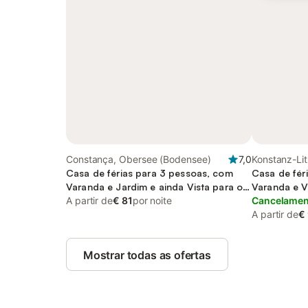
Constança, Obersee (Bodensee)
7,0
Konstanz-Lit
Casa de férias para 3 pessoas, com
Casa de fér
Varanda e Jardim e ainda Vista para o
Varanda e V
lago
A partir de
€ 81
por noite
Cancelament
A partir de
€
Mostrar todas as ofertas