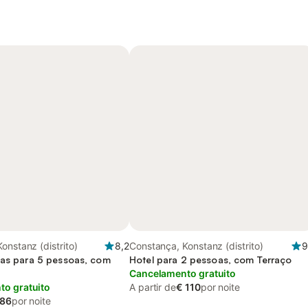
onstanz (distrito)
8,2
Constança, Konstanz (distrito)
9
ias para 5 pessoas, com
Hotel para 2 pessoas, com Terraço
Cancelamento gratuito
o gratuito
A partir de
€ 110
por noite
 86
por noite