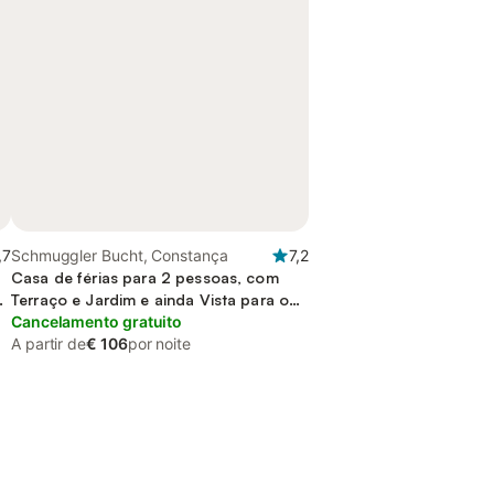
,7
Schmuggler Bucht, Constança
7,2
Casa de férias para 2 pessoas, com
Terraço e Jardim e ainda Vista para o
lago
Cancelamento gratuito
A partir de
€ 106
por noite