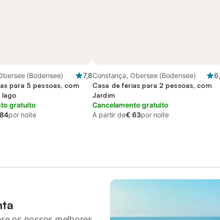
Obersee (Bodensee)
7,8
Constança, Obersee (Bodensee)
6
ias para 5 pessoas, com
Casa de férias para 2 pessoas, com
 lago
Jardim
o gratuito
Cancelamento gratuito
 84
por noite
A partir de
€ 63
por noite
nta
pre os nossos melhores