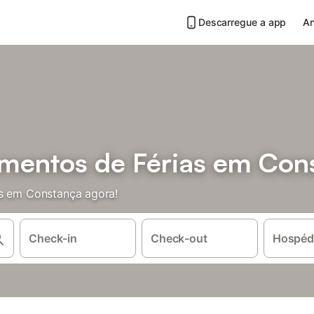
Descarregue a app
An
mentos de Férias em Con
as em Constança agora!
Check-in
Check-out
Hospéd