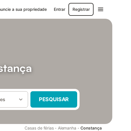
uncie a sua propriedade
Entrar
Registrar
stança
PESQUISAR
es
·
·
Casas de férias
Alemanha
Constança