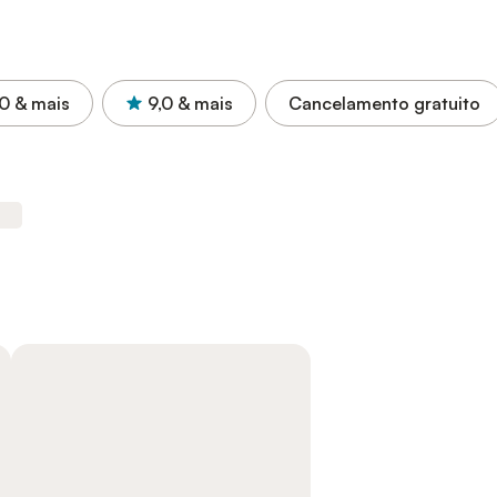
,0
& mais
9,0
& mais
Cancelamento gratuito