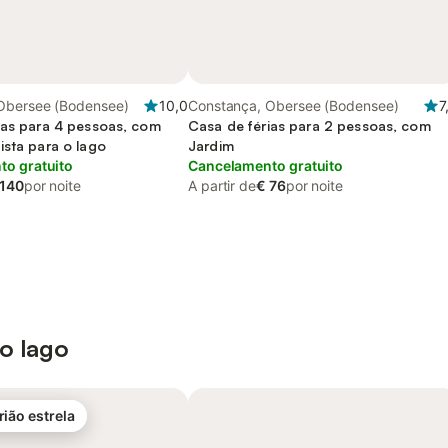
Obersee (Bodensee)
10,0
Constança, Obersee (Bodensee)
7
ias para 4 pessoas, com
Casa de férias para 2 pessoas, com
ista para o lago
Jardim
o gratuito
Cancelamento gratuito
 140
por noite
A partir de
€ 76
por noite
 o lago
rião estrela