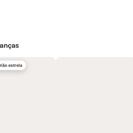
ianças
rião estrela