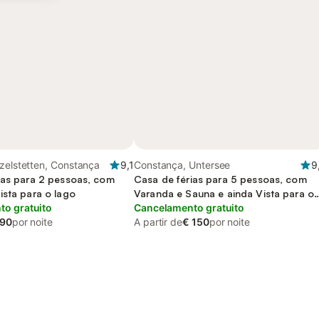
zelstetten, Constança
9,1
Constança, Untersee
9
ias para 2 pessoas, com
Casa de férias para 5 pessoas, com
ista para o lago
Varanda e Sauna e ainda Vista para o
o gratuito
lago
Cancelamento gratuito
 90
por noite
A partir de
€ 150
por noite