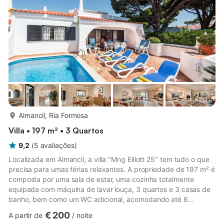
Villas" em Vila Nova de Cacela (Algarve) é uma moradia de três
pisos com 4 quartos, 3 casas de...
mais...
Almancil, Ria Formosa
Villa • 197 m² • 3 Quartos
9,2
(
5
avaliações
)
Localizada em Almancil, a villa "Mng Elliott 25" tem tudo o que
precisa para umas férias relaxantes. A propriedade de 197 m² é
composta por uma sala de estar, uma cozinha totalmente
equipada com máquina de lavar louça, 3 quartos e 3 casas de
banho, bem como um WC adicional, acomodando até 6
pessoas. As comodidades adicionais incluem Wi-Fi (adequado
€ 200
A partir de
/
noite
para chamadas de vídeo), uma televisão inteligente com