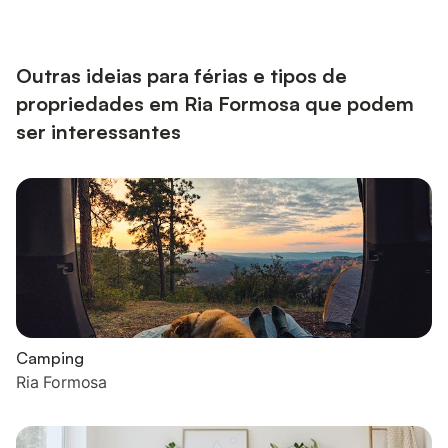
serviços de streaming, ar condicionado, ventoinha, máquina de
lavar roupa e máquina de secar roupa. 3 cadeiras altas e 3
berços também estão disponíveis por uma taxa extra. A villa
possui um ...
Outras ideias para férias e tipos de
propriedades em Ria Formosa que podem
ser interessantes
Camping
Ria Formosa