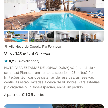
mais...
Vila Nova de Cacela, Ria Formosa
Villa • 145 m² • 4 Quartos
9,2
(
34
avaliações
)
NOTA PARA ESTADIAS DE LONGA DURAÇÃO (a partir de 4
semanas) Planeiam uma estadia superior a 28 noites? Por
limitações técnicas dos sistemas de reservas, as reservas
contínuas estão limitadas a cerca de 60 noites. Para estadias
prolongadas ou planos especiais, envie um pedido
personalizado através de "Contactar o anfitrião" com as datas
€ 105
A partir de
/
noite
pretendidas e a duração da estadia. Receberão uma proposta
personalizada com desconto especial!
________________________________________________ A "Residência Ideal