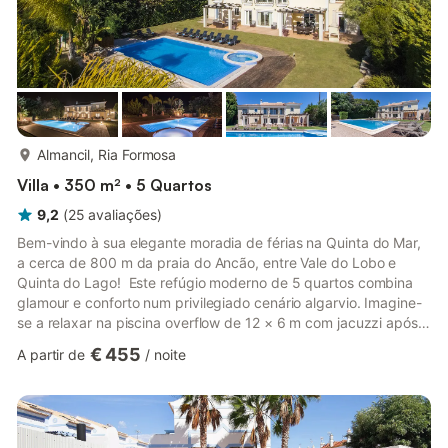
mais...
Almancil, Ria Formosa
Villa • 350 m² • 5 Quartos
9,2
(
25
avaliações
)
Bem-vindo à sua elegante moradia de férias na Quinta do Mar,
a cerca de 800 m da praia do Ancão, entre Vale do Lobo e
Quinta do Lago! ​ Este refúgio moderno de 5 quartos combina
glamour e conforto num privilegiado cenário algarvio. Imagine-
se a relaxar na piscina overflow de 12 × 6 m com jacuzzi após
um passeio na praia, a grelhar marisco fresco no churrasco
€ 455
A partir de
/
noite
para 10 pessoas sob as estrelas ou a saborear coquetéis ao pôr
do sol no jardim. Ideal para famílias em busca de elegância e
espaço. ​ No interior, encontra cinco amplos quartos em suíte
com ar condicionado distribuídos por dois pisos. ...