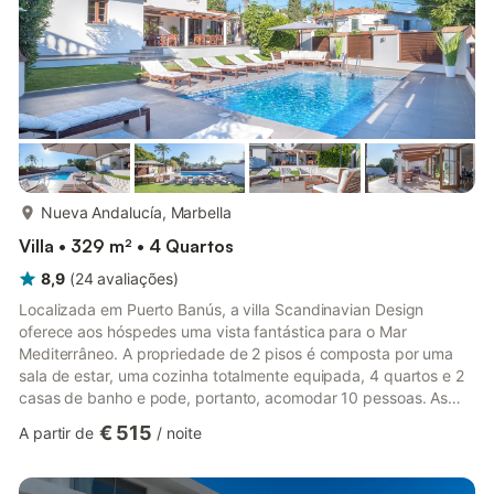
mais...
Nueva Andalucía, Marbella
Villa • 329 m² • 4 Quartos
8,9
(
24
avaliações
)
Localizada em Puerto Banús, a villa Scandinavian Design
oferece aos hóspedes uma vista fantástica para o Mar
Mediterrâneo. A propriedade de 2 pisos é composta por uma
sala de estar, uma cozinha totalmente equipada, 4 quartos e 2
casas de banho e pode, portanto, acomodar 10 pessoas. As
comodidades adicionais incluem Wi-Fi de alta velocidade
€ 515
A partir de
/
noite
(adequado para chamadas de vídeo) com um espaço de
trabalho dedicado para escritório em casa, uma televisão
inteligente com serviços de streaming, ar condicionado, uma