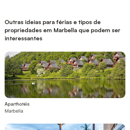
Há ainda uma mesa de pingue-pongue na propriedade. Para
famílias, estão disponíveis berço e cadeira alta. A villa conta
com uma área exterior privada com piscina (pode ser aquecida
mediante pag...
Outras ideias para férias e tipos de
propriedades em Marbella que podem ser
interessantes
Aparthotéis
Marbella