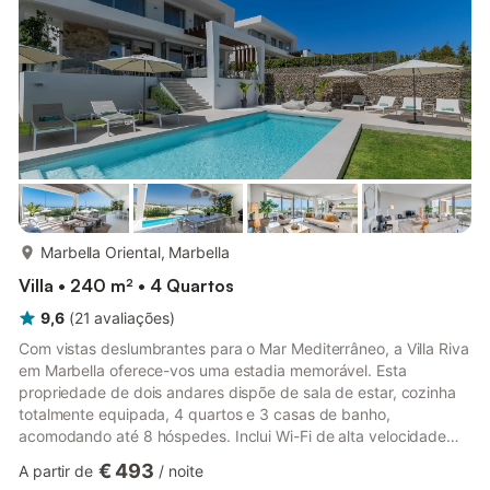
ventoinha, uma máquina de lavar roupa e uma máquina de
secar roupa. Também estão dispon...
mais...
Marbella Oriental, Marbella
Villa • 240 m² • 4 Quartos
9,6
(
21
avaliações
)
Com vistas deslumbrantes para o Mar Mediterrâneo, a Villa Riva
em Marbella oferece-vos uma estadia memorável. Esta
propriedade de dois andares dispõe de sala de estar, cozinha
totalmente equipada, 4 quartos e 3 casas de banho,
acomodando até 8 hóspedes. Inclui Wi-Fi de alta velocidade
(adequado para videochamadas), smart TV com serviços de
€ 493
A partir de
/
noite
streaming, ar condicionado, máquina de lavar roupa e secador.