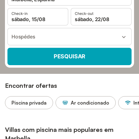
Check-in
Check-out
sábado, 15/08
sábado, 22/08
Hospédes
PESQUISAR
Encontrar ofertas
Piscina privada
Ar condicionado
In
Villas com piscina mais populares em
Marbella