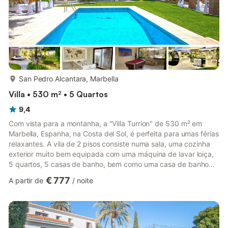
mais...
San Pedro Alcantara, Marbella
Villa • 530 m² • 5 Quartos
9,4
Com vista para a montanha, a "Villa Turrion" de 530 m² em
Marbella, Espanha, na Costa del Sol, é perfeita para umas férias
relaxantes. A vila de 2 pisos consiste numa sala, uma cozinha
exterior muito bem equipada com uma máquina de lavar loiça,
5 quartos, 5 casas de banho, bem como uma casa de banho
adicional, podendo assim acomodar 14 pessoas. A vila também
€ 777
A partir de
/
noite
dispõe de Wi-Fi (adequado para chamadas de vídeo), ar
condicionado, ventoinha, televisão por satélite, leitor de DVD,
máquina de lavar roupas, secadora de roupas e consola de
jogos. São permitidas crianças e uma cama de bebé e uma
cadei...