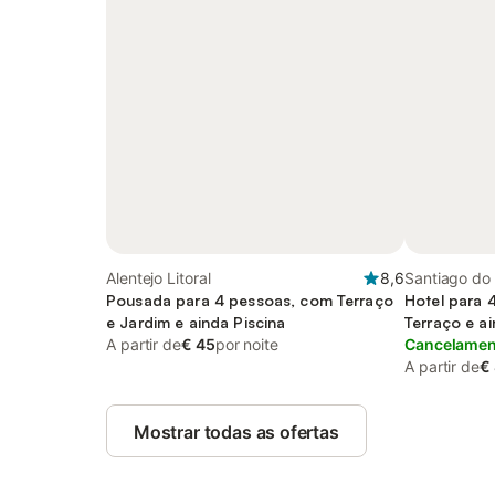
Alentejo Litoral
8,6
Santiago do
Pousada para 4 pessoas, com Terraço
São Bartolom
Hotel para 
e Jardim e ainda Piscina
Litoral
Terraço e a
A partir de
€ 45
por noite
Cancelament
A partir de
€
Mostrar todas as ofertas