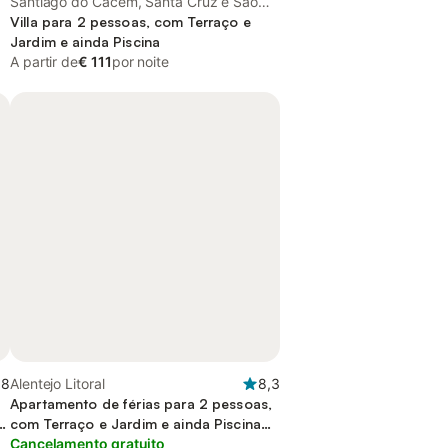
Santiago do Cacém, Santa Cruz e São
Bartolomeu da Serra, Alentejo Litoral
Villa para 2 pessoas, com Terraço e
Jardim e ainda Piscina
A partir de
€ 111
por noite
,8
Alentejo Litoral
8,3
Apartamento de férias para 2 pessoas,
com Terraço e Jardim e ainda Piscina
and Vista
Cancelamento gratuito