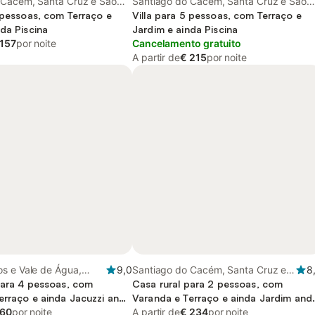
 Cacém, Santa Cruz e São
Santiago do Cacém, Santa Cruz e São
a Serra, Alentejo Litoral
5 pessoas, com Terraço e
Bartolomeu da Serra, Alentejo Litoral
Villa para 5 pessoas, com Terraço e
da Piscina
Jardim e ainda Piscina
 157
por noite
Cancelamento gratuito
A partir de
€ 215
por noite
s e Vale de Água,
9,0
Santiago do Cacém, Santa Cruz e
8
ral
para 4 pessoas, com
São Bartolomeu da Serra, Alentejo
Casa rural para 2 pessoas, com
erraço e ainda Jacuzzi and
Litoral
Varanda e Terraço e ainda Jardim and
 60
por noite
Piscina infantil
A partir de
€ 234
por noite