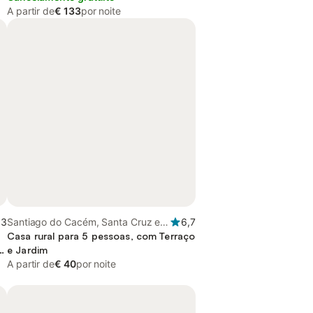
A partir de
€ 133
por noite
,3
Santiago do Cacém, Santa Cruz e
6,7
São Bartolomeu da Serra, Alentejo
Casa rural para 5 pessoas, com Terraço
Litoral
e Jardim
A partir de
€ 40
por noite