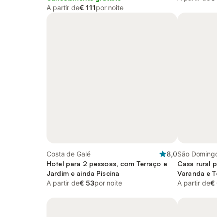
A partir de
€ 111
por noite
Costa de Galé
8,0
São Domingo
Hotel para 2 pessoas, com Terraço e
Alentejo Lito
Casa rural 
Jardim e ainda Piscina
Varanda e T
A partir de
€ 53
por noite
Piscina
A partir de
€