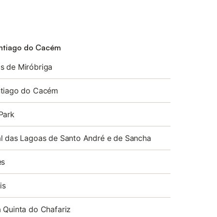
antiago do Cacém
s de Miróbriga
ntiago do Cacém
Park
l das Lagoas de Santo André e de Sancha
es
is
 Quinta do Chafariz