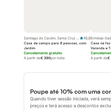
Santiago do Cacém, Santa Cruz e
10,0
Ermidas-Sado
São Bartolomeu da Serra, Alentejo
Casa de campo para 8 pessoas, com
Casa na faz
Litoral
Jardim
Varanda e T
Cancelamento gratuito
Piscina
Cancelament
A partir de
€ 390
por noite
A partir de
€
Poupe até 10% com uma co
Quando tiver sessão iniciada, verá sem
preços e terá acesso a descontos exclu