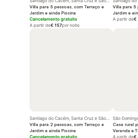
Santiago do Cacém, Santa Cruz e São
Santiago do
Bartolomeu da Serra, Alentejo Litoral
Villa para 5 pessoas, com Terraço e
Bartolomeu d
Villa para 
Jardim e ainda Piscina
Jardim e ain
Cancelamento gratuito
A partir de
€
A partir de
€ 157
por noite
Santiago do Cacém, Santa Cruz e São
São Domingo
Bartolomeu da Serra, Alentejo Litoral
Villa para 2 pessoas, com Terraço e
Alentejo Lito
Casa rural 
Jardim e ainda Piscina
Varanda e T
Cancelamento gratuito
Jardim
A partir de
€