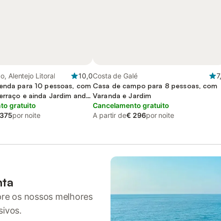
, Alentejo Litoral
10,0
Costa de Galé
7
enda para 10 pessoas, com
Casa de campo para 8 pessoas, com
erraço e ainda Jardim and
Varanda e Jardim
o gratuito
Cancelamento gratuito
 375
por noite
A partir de
€ 296
por noite
nta
pre os nossos melhores
sivos.