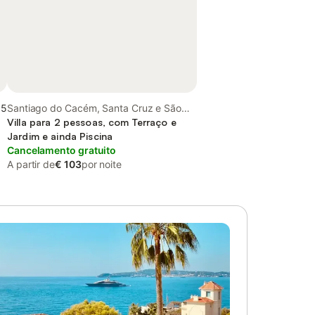
,5
Santiago do Cacém, Santa Cruz e São
Bartolomeu da Serra, Alentejo Litoral
Villa para 2 pessoas, com Terraço e
Jardim e ainda Piscina
Cancelamento gratuito
A partir de
€ 103
por noite