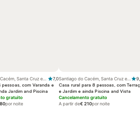
 Cacém, Santa Cruz e
7,0
Santiago do Cacém, Santa Cruz e
9
eu da Serra, Alentejo
4 pessoas, com Varanda e
São Bartolomeu da Serra, Alentejo
Casa rural para 8 pessoas, com Terra
inda Jardim and Piscina
Litoral
e Jardim e ainda Piscina and Vista
o gratuito
Cancelamento gratuito
 80
por noite
A partir de
€ 210
por noite