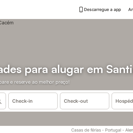
Descarregue a app
An
ades para alugar em San
are e reserve ao melhor preço!
Check-in
Check-out
Hospéd
·
·
Casas de férias
Portugal
Alen