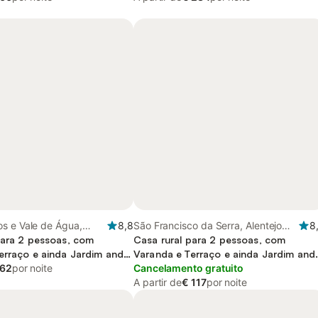
s e Vale de Água,
8,8
São Francisco da Serra, Alentejo
8
ral
para 2 pessoas, com
Litoral
Casa rural para 2 pessoas, com
erraço e ainda Jardim and
Varanda e Terraço e ainda Jardim and
 62
por noite
Piscina
Cancelamento gratuito
A partir de
€ 117
por noite