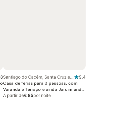
,8
Santiago do Cacém, Santa Cruz e
9,4
ço
São Bartolomeu da Serra, Alentejo
Casa de férias para 3 pessoas, com
Litoral
Varanda e Terraço e ainda Jardim and
Piscina
A partir de
€ 85
por noite