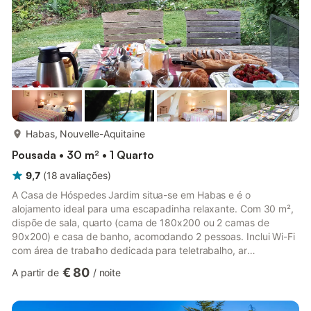
mais...
Habas, Nouvelle-Aquitaine
Pousada • 30 m² • 1 Quarto
9,7
(
18
avaliações
)
A Casa de Hóspedes Jardim situa-se em Habas e é o
alojamento ideal para uma escapadinha relaxante. Com 30 m²,
dispõe de sala, quarto (cama de 180x200 ou 2 camas de
90x200) e casa de banho, acomodando 2 pessoas. Inclui Wi-Fi
com área de trabalho dedicada para teletrabalho, ar
condicionado, livros e brinquedos para crianças. Também têm à
€ 80
A partir de
/
noite
vossa disposição uma mesa de pingue-pongue. Berço
disponível. Esta propriedade dispõe de uma cozinha partilhada
e de uma área exterior partilhada com uma piscina vedada, um