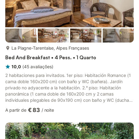
mais...
La Plagne-Tarentaise, Alpes Françases
Bed And Breakfast • 4 Pess. • 1 Quarto
10,0
(
45
avaliações
)
2 habitaciones para invitados. 1er piso: Habitación Romance (1
cama doble 160x200 cm) con baño y WC (bañera). Jardín
privado no adyacente a la habitación. 2.° piso: Habitación
panorámica (1 cama doble de 160x200 cm y 2 camas
individuales plegables de 90x190 cm) con baño y WC (ducha),
área de cocina privada, terraza con comedor. Climatizador
€ 83
A partir de
/
noite
reversible. Chromecast. Escalera de caracol de piedra para
acceder al dormitorio. Casa más antigua de Bellentre que data
de 1569. Preciosa casa de campo que data del año 1569,
situada en el pueblo de Bellentre. Habitación de invitados con
mucho carácter....