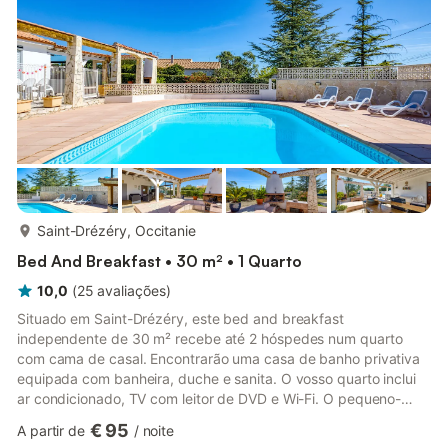
jardim, 2 terraços abertos, 2 terraços cobertos, um parque
infantil e um chuveiro exte...
mais...
Saint-Drézéry, Occitanie
Bed And Breakfast • 30 m² • 1 Quarto
10,0
(
25
avaliações
)
Situado em Saint-Drézéry, este bed and breakfast
independente de 30 m² recebe até 2 hóspedes num quarto
com cama de casal. Encontrarão uma casa de banho privativa
equipada com banheira, duche e sanita. O vosso quarto inclui
ar condicionado, TV com leitor de DVD e Wi-Fi. O pequeno-
almoço está incluído durante a vossa estadia. No exterior,
€ 95
A partir de
/
noite
desfrutem da vossa piscina privada e relaxem no amplo terraço