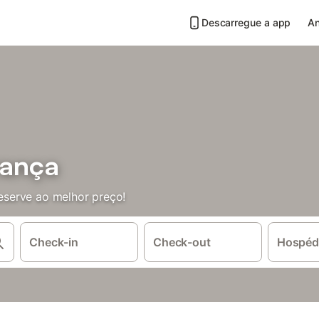
Descarregue a app
An
ança
serve ao melhor preço!
Check-in
Check-out
Hospéd