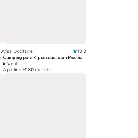
,0
Vias, Occitanie
10,0
o
Camping para 4 pessoas, com Piscina
infantil
A partir de
€ 30
por noite