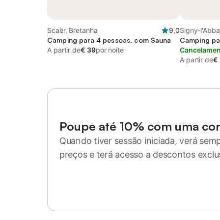
Scaër, Bretanha
9,0
Signy-l'Abba
Camping para 4 pessoas, com Sauna
Camping pa
A partir de
€ 39
por noite
Cancelament
A partir de
€
Poupe até 10% com uma co
Quando tiver sessão iniciada, verá sem
preços e terá acesso a descontos exclu
Inicie sessão ou registe-se