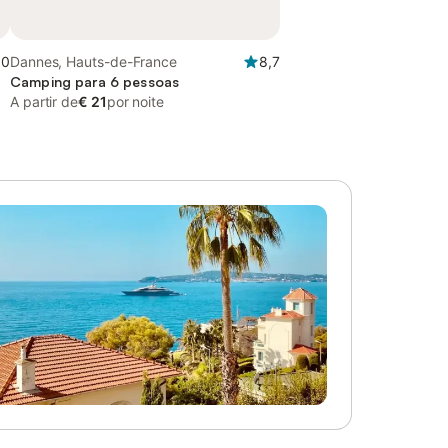
,0
Dannes, Hauts-de-France
8,7
Camping para 6 pessoas
A partir de
€ 21
por noite