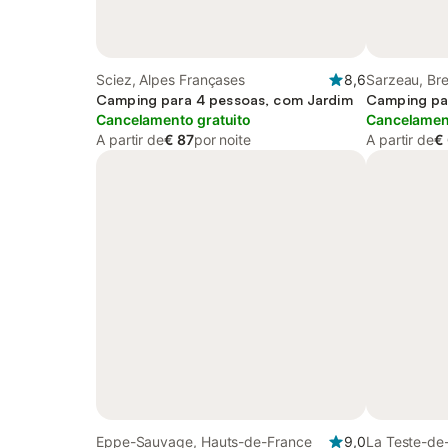
Sciez, Alpes Françases
8,6
Sarzeau, Br
Camping para 4 pessoas, com Jardim
Camping pa
Cancelamento gratuito
Cancelament
A partir de
€ 87
por noite
A partir de
€
Eppe-Sauvage, Hauts-de-France
9,0
La Teste-de