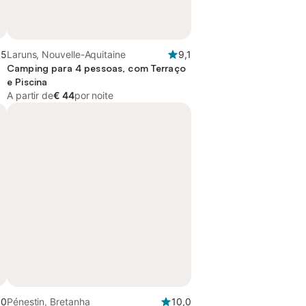
,5
Laruns, Nouvelle-Aquitaine
9,1
Camping para 4 pessoas, com Terraço
e Piscina
A partir de
€ 44
por noite
,0
Pénestin, Bretanha
10,0