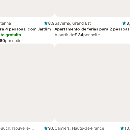
etanha
8,9
Saverne, Grand Est
8
ra 4 pessoas, com Jardim
Apartamento de férias para 2 pessoas
o gratuito
A partir de
€ 34
por noite
 60
por noite
-Buch, Nouvelle-
9,0
Camiers, Hauts-de-France
10