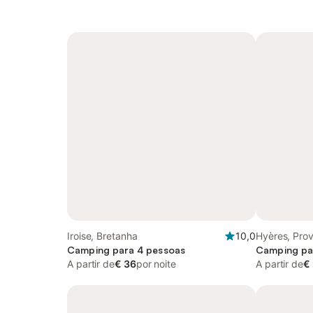
Iroise, Bretanha
10,0
Hyères, Pro
Camping para 4 pessoas
Azul
Camping pa
A partir de
€ 36
por noite
A partir de
€