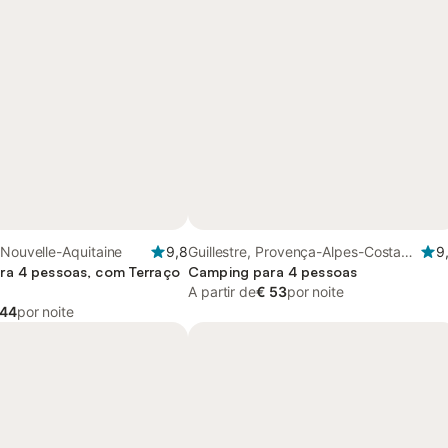
 Nouvelle-Aquitaine
9,8
Guillestre, Provença-Alpes-Costa
9
ra 4 pessoas, com Terraço
Azul
Camping para 4 pessoas
A partir de
€ 53
por noite
 44
por noite