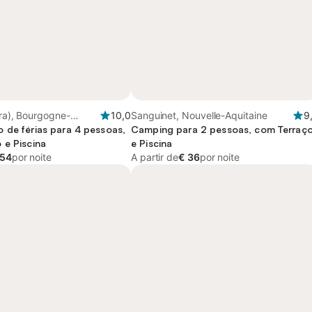
ura), Bourgogne-
10,0
Sanguinet, Nouvelle-Aquitaine
9
mté
 de férias para 4 pessoas,
Camping para 2 pessoas, com Terraç
 e Piscina
e Piscina
 54
por noite
A partir de
€ 36
por noite