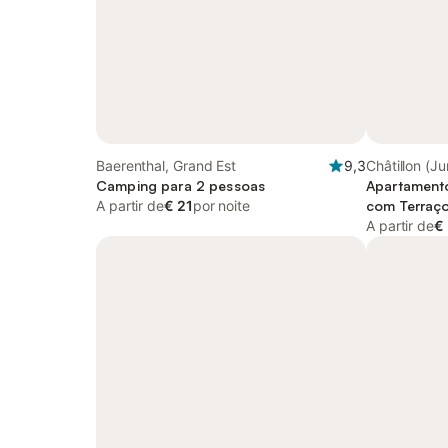
Baerenthal, Grand Est
9,3
Châtillon (J
Camping para 2 pessoas
Franche-Co
Apartamento
A partir de
€ 21
por noite
com Terraço
A partir de
€