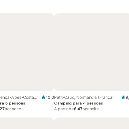
vença-Alpes-Costa
10,0
Petit-Caux, Normandia (França)
9
ra 5 pessoas
Camping para 4 pessoas
 27
por noite
A partir de
€ 47
por noite