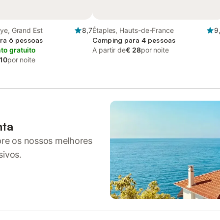
ye, Grand Est
8,7
Étaples, Hauts-de-France
9
ra 6 pessoas
Camping para 4 pessoas
o gratuito
A partir de
€ 28
por noite
 10
por noite
nta
pre os nossos melhores
sivos.