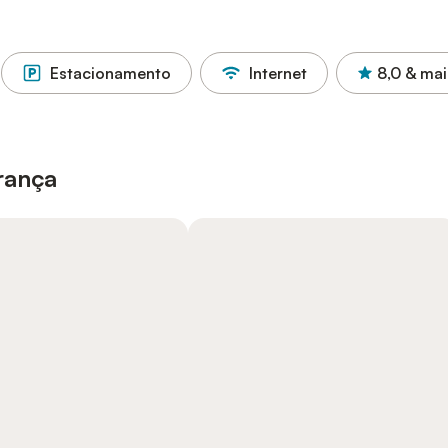
Estacionamento
Internet
8,0
& mai
rança