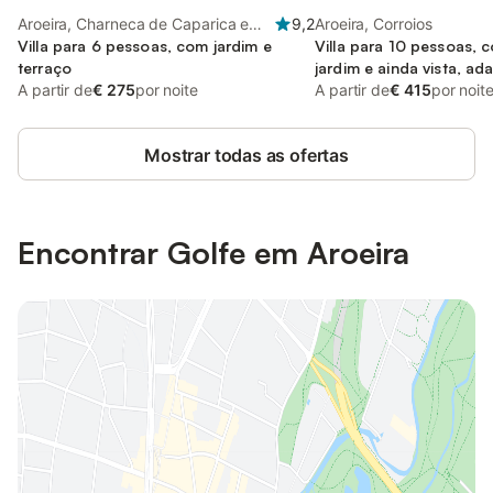
Aroeira, Charneca de Caparica e
9,2
Aroeira, Corroios
Sobreda
Villa para 6 pessoas, com jardim e
Villa para 10 pessoas, 
terraço
jardim e ainda vista, ad
A partir de
€ 275
por noite
crianças
A partir de
€ 415
por noit
Mostrar todas as ofertas
Encontrar Golfe em Aroeira