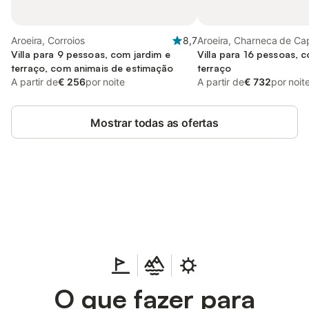
Aroeira, Corroios
8,7
Aroeira, Charneca de Ca
Villa para 9 pessoas, com jardim e
Sobreda
Villa para 16 pessoas, 
terraço, com animais de estimação
terraço
A partir de
€ 256
por noite
A partir de
€ 732
por noit
Mostrar todas as ofertas
Poupe até 10% em muitos
Iniciar sessão
alojamentos com uma conta.
O que fazer para