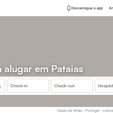
Descarregue a app
An
 alugar em Pataias
Check-in
Check-out
Hospéd
·
·
Casas de férias
Portugal
Lisboa