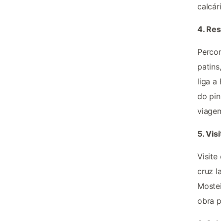
calcár
4. Res
Percor
patins
liga a
do pin
viage
5. Vis
Visite
cruz l
Mostei
obra p