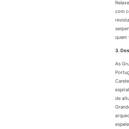
Relaxe
com ce
revist
serpen
quem f
3. Des
As Gru
Portug
Candee
espira
de alt
Grande
arque
espele