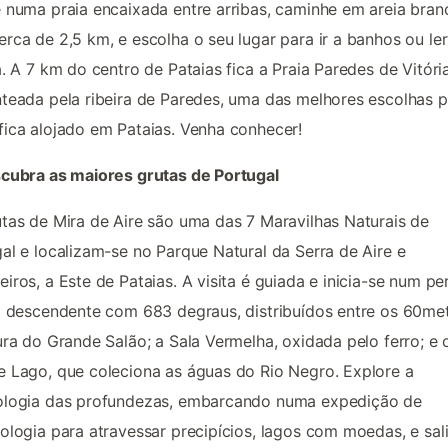
 numa praia encaixada entre arribas, caminhe em areia bran
rca de 2,5 km, e escolha o seu lugar para ir a banhos ou le
a. A 7 km do centro de Pataias fica a Praia Paredes de Vitória
teada pela ribeira de Paredes, uma das melhores escolhas p
ica alojado em Pataias. Venha conhecer!
cubra as maiores grutas de Portugal
tas de Mira de Aire são uma das 7 Maravilhas Naturais de
al e localizam-se no Parque Natural da Serra de Aire e
iros, a Este de Pataias. A visita é guiada e inicia-se num pe
l descendente com 683 degraus, distribuídos entre os 60me
ura do Grande Salão; a Sala Vermelha, oxidada pelo ferro; e 
 Lago, que coleciona as águas do Rio Negro. Explore a
ologia das profundezas, embarcando numa expedição de
ologia para atravessar precipícios, lagos com moedas, e sal