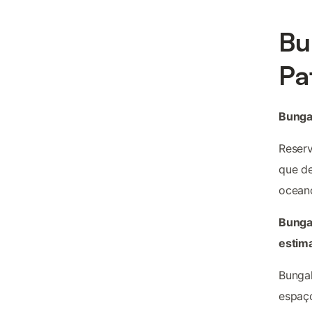
Bu
Pa
Bunga
Reserv
que de
oceano
Bungal
estim
Bunga
espaço