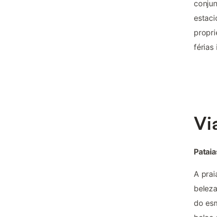
conjun
estaci
propri
férias
Vi
Patai
A prai
beleza
do esm