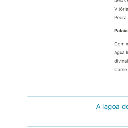
belos 
Vitóri
Pedra 
Patai
Com ma
água l
divina
Carne 
A lagoa d