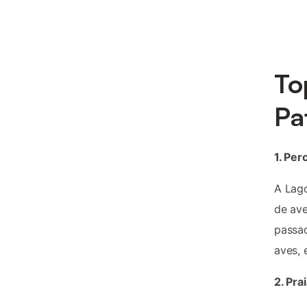
To
Pa
1. Per
A Lago
de ave
passad
aves,
2. Pra