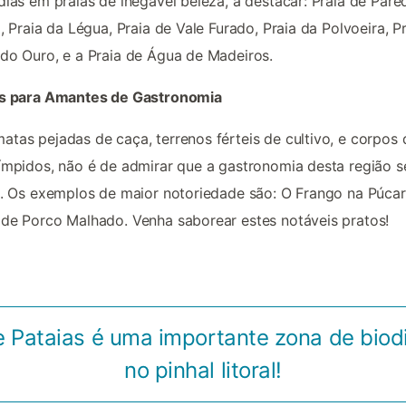
dias em praias de inegável beleza, a destacar: Praia de Pare
a, Praia da Légua, Praia de Vale Furado, Praia da Polvoeira, P
do Ouro, e a Praia de Água de Madeiros.
as para Amantes de Gastronomia
tas pejadas de caça, terrenos férteis de cultivo, e corpos 
ímpidos, não é de admirar que a gastronomia desta região s
l. Os exemplos de maior notoriedade são: O Frango na Púcar
de Porco Malhado. Venha saborear estes notáveis pratos!
e Pataias é uma importante zona de biod
no pinhal litoral!