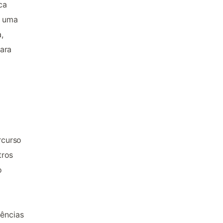
ca
r uma
,
ara
rcurso
tros
o
iências