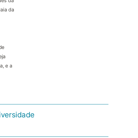
des da
raia da
de
eja
a, e a
iversidade