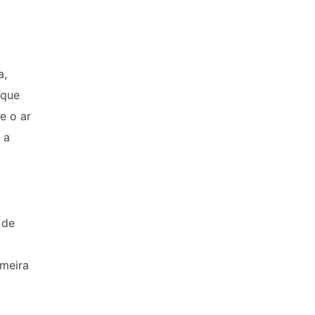
a,
 que
e o ar
 a
 de
imeira