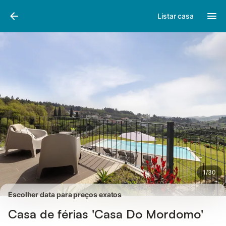
Fotos
Facilidades
Comentários
Listar casa
1
/
30
Escolher data para preços exatos
Casa de férias 'Casa Do Mordomo'