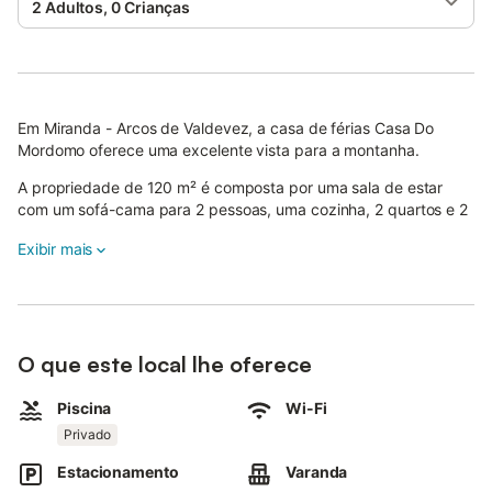
2 Adultos, 0 Crianças
Em Miranda - Arcos de Valdevez, a casa de férias Casa Do
Mordomo oferece uma excelente vista para a montanha.
A propriedade de 120 m² é composta por uma sala de estar
com um sofá-cama para 2 pessoas, uma cozinha, 2 quartos e 2
casas de banho e pode, portanto, acomodar 7 pessoas.
Exibir mais
As comodidades adicionais incluem Wi-Fi com um espaço de
trabalho dedicado para escritório em casa, uma televisão, ar
condicionado, bem como toalhas de praia/piscina. 2 berços de
bebé e uma cadeira alta também estão disponíveis.
O que este local lhe oferece
Este aluguer de férias oferece uma piscina privada, jardim,
terraço, varanda, churrasco e chuveiro ao ar livre para os
Piscina
Wi-Fi
hóspedes desfrutarem.
Privado
Nas proximidades, os hóspedes podem desfrutar dos
miradouros sob o Vale do Lima, da Cascata do Rio Cabrão, do
Estacionamento
Varanda
Baloiço de Penouços, da Floresta Encantada de Miranda, da