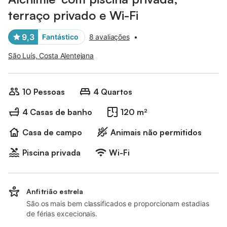
terraço privado e Wi-Fi
9,3
Fantástico
8 avaliações
•
São Luís, Costa Alentejana
10 Pessoas
4 Quartos
4 Casas de banho
120 m²
Casa de campo
Animais não permitidos
Piscina privada
Wi-Fi
Anfitrião estrela
São os mais bem classificados e proporcionam estadias
de férias excecionais.