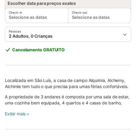
Escolher data para preços exatos
Check-in
Check-out
Selecione as datas
Selecione as datas
Pessoas
2 Adultos, 0 Crianças
Cancelamento GRATUITO
Localizada em São Luís, a casa de campo Alquimia, Alchemy,
Alchimie tem tudo o que precisa para umas férias confortáveis.
A propriedade de 3 andares é composta por uma sala de estar,
uma cozinha bem equipada, 4 quartos e 4 casas de banho,
podendo acomodar até 10 pessoas.
Exibir mais
As comodidades adicionais incluem Wi-Fi, televisão, ventoinha,
máquina de lavar roupa, máquina de secar roupa, além de livros
e peluches para crianças. Dois berços e uma cadeira alta