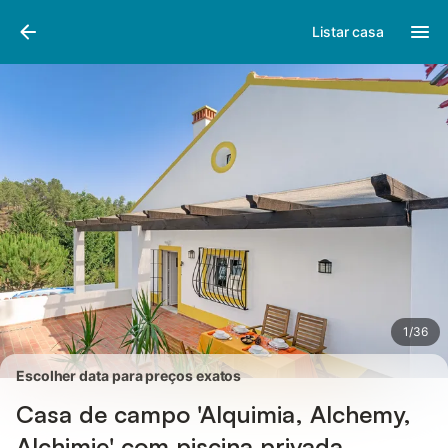
Fotos
Facilidades
Comentários
Listar casa
1
/
36
Escolher data para preços exatos
Casa de campo 'Alquimia, Alchemy,
Alchimie' com piscina privada,