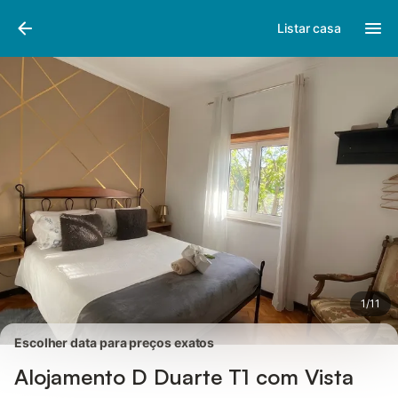
Fotos
Facilidades
Comentários
Listar casa
1
/
11
Escolher data para preços exatos
Alojamento D Duarte T1 com Vista