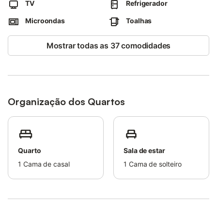
TV
Refrigerador
km. O Aeroporto do Porto fica a 2 horas de carro.
Está disponível um lugar de estacionamento na propriedade e
Microondas
Toalhas
estacionamento gratuito na rua.
É permitido um máximo de 2 animais de estimação.
Mostrar todas as 37 comodidades
Não é permitido fumar e celebrar eventos.
O anfitrião pode providenciar uma cama extra para acomodar
um 3º hóspede.
Organização dos Quartos
Quarto
Sala de estar
1
Cama de casal
1
Cama de solteiro