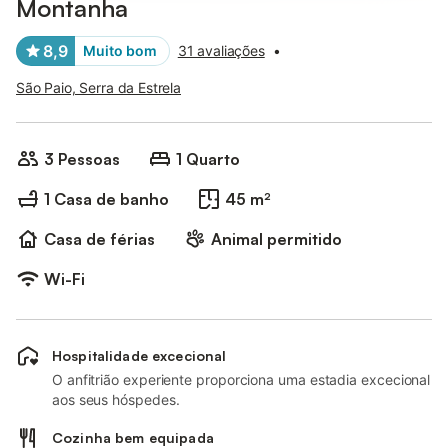
Montanha
8,9
Muito bom
31 avaliações
•
São Paio, Serra da Estrela
3 Pessoas
1 Quarto
1 Casa de banho
45 m²
Casa de férias
Animal permitido
Wi-Fi
Hospitalidade excecional
O anfitrião experiente proporciona uma estadia excecional
aos seus hóspedes.
Cozinha bem equipada