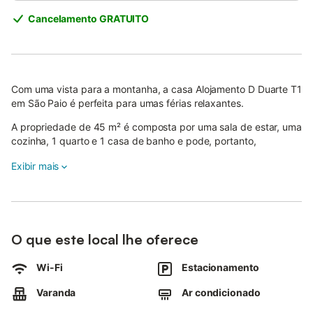
Cancelamento GRATUITO
Com uma vista para a montanha, a casa Alojamento D Duarte T1
em São Paio é perfeita para umas férias relaxantes.
A propriedade de 45 m² é composta por uma sala de estar, uma
cozinha, 1 quarto e 1 casa de banho e pode, portanto,
acomodar 3 pessoas.
Exibir mais
As comodidades adicionais incluem Wi-Fi, bem como uma
televisão. Um berço também está disponível. Infelizmente, este
alojamento não dispõe de: ar condicionado.
Este aluguer de férias possui uma varanda privada para o seu
O que este local lhe oferece
relaxamento à noite.
O alojamento está localizado numa área rural e nas
Wi-Fi
Estacionamento
proximidades há um café e um restaurante.
Varanda
Ar condicionado
O Parque Natural da Serra da Estrela fica a 50 minutos de
carro, Coimbra está a 113 km do alojamento e Aveiro está a 129