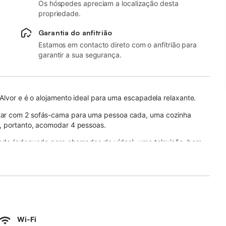
Os hóspedes apreciam a localização desta
propriedade.
Garantia do anfitrião
Estamos em contacto direto com o anfitrião para
garantir a sua segurança.
 Alvor e é o alojamento ideal para uma escapadela relaxante.
tar com 2 sofás-cama para uma pessoa cada, uma cozinha
, portanto, acomodar 4 pessoas.
idade (adequado para chamadas de vídeo), uma televisão, bem
om comodidades para churrascos para sua diversão. Além disso,
 com comodidades como uma piscina, um jardim, uma piscina
l está sujeito a um custo adicional.
es de transportes públicos estão a uma curta distância a pé.
Wi-Fi