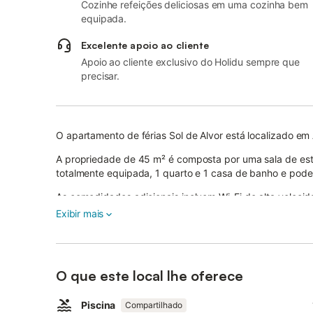
Cozinhe refeições deliciosas em uma cozinha bem
equipada.
Excelente apoio ao cliente
Apoio ao cliente exclusivo do Holidu sempre que
precisar.
O apartamento de férias Sol de Alvor está localizado em
A propriedade de 45 m² é composta por uma sala de es
totalmente equipada, 1 quarto e 1 casa de banho e pode
As comodidades adicionais incluem Wi-Fi de alta veloc
como uma máquina de lavar roupa.
Exibir mais
Este aluguer de férias dispõe de uma varanda privada c
os hóspedes têm acesso a uma área exterior partilhada
infantil, um parque infantil e um chuveiro exterior.
O que este local lhe oferece
Por favor, note que o acesso à piscina e ao parque infanti
A propriedade está localizada perto da praia e as ligaçõ
O estacionamento gratuito está disponível na rua.
Piscina
Compartilhado