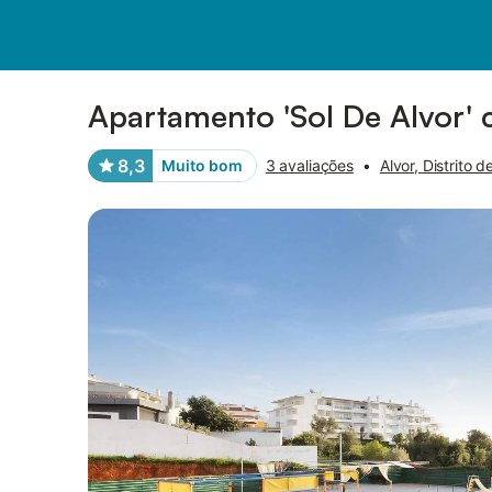
Fotos
Facilidades
Comentários
Apartamento 'Sol De Alvor' c
8,3
Muito bom
3 avaliações
•
Alvor, Distrito d