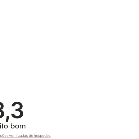
8,3
ito bom
ções verificadas de hóspedes