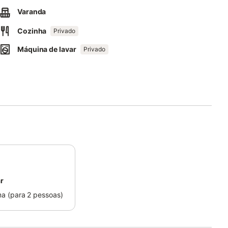
rar eventos.
Varanda
o separadas por uma vedação.
Cozinha
Privado
Máquina de lavar
Privado
es com a separação correcta dos resíduos.
tros do apartamento.
e energia.
ar
a (para 2 pessoas)