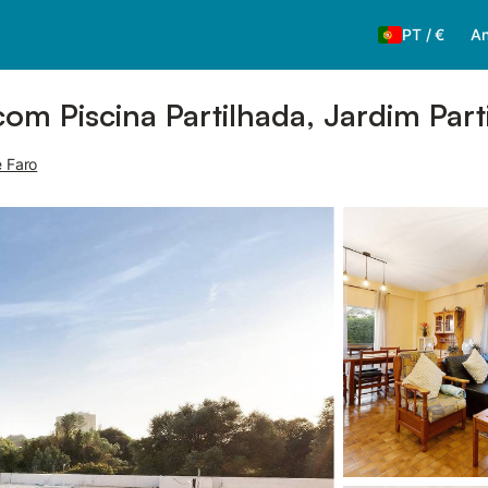
PT
/
€
An
om Piscina Partilhada, Jardim Part
e Faro