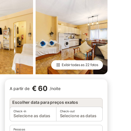
Exibir todas as
22 fotos
€ 60
A partir de
/
noite
Escolher data para preços exatos
Check-in
Check-out
Selecione as datas
Selecione as datas
Pessoas