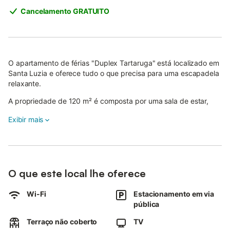
Cancelamento GRATUITO
O apartamento de férias "Duplex Tartaruga" está localizado em
Santa Luzia e oferece tudo o que precisa para uma escapadela
relaxante.
A propriedade de 120 m² é composta por uma sala de estar,
uma cozinha bem equipada, 3 quartos e 2 casas de banho,
Exibir mais
acomodando até 6 pessoas.
As comodidades incluem Wi-Fi de alta velocidade (adequado
para chamadas de vídeo), televisão, ventoinha, máquina de
lavar louça e máquina de lavar roupa.
O que este local lhe oferece
Um berço e uma cadeira alta também podem ser fornecidos
mediante pedido.
Wi-Fi
Estacionamento em via
pública
O apartamento dispõe ainda de um terraço privado, ideal para
momentos de lazer.
Terraço não coberto
TV