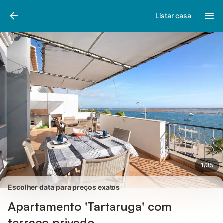
Fotos
Facilidades
Comentários
Listar casa
1
/
35
Escolher data para preços exatos
Apartamento 'Tartaruga' com
terraço privado