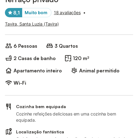
8,1
Muito bom
18 avaliações
•
Tavira, Santa Luzia (Tavira)
6 Pessoas
3 Quartos
2 Casas de banho
120 m²
Apartamento inteiro
Animal permitido
Wi-Fi
Cozinha bem equipada
Cozinhe refeições deliciosas em uma cozinha bem
equipada.
Localização fantástica