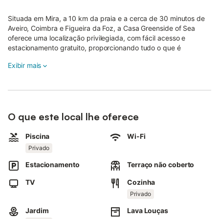
Situada em Mira, a 10 km da praia e a cerca de 30 minutos de
Aveiro, Coimbra e Figueira da Foz, a Casa Greenside of Sea
oferece uma localização privilegiada, com fácil acesso e
estacionamento gratuito, proporcionando tudo o que é
necessário para umas férias confortáveis.
Exibir mais
A propriedade de dois pisos é composta por uma sala de estar,
uma cozinha totalmente equipada, quatro quartos e seis casas
de banho, podendo acomodar até 17 pessoas.
Entre as comodidades adicionais estão Wi-Fi com espaço de
O que este local lhe oferece
trabalho dedicado, televisão, máquina de lavar e máquina de
secar roupa.
Piscina
Wi-Fi
Dois berços para bebés também estão disponíveis.
Privado
Estacionamento
Terraço não coberto
A área exterior privada inclui uma piscina, jardim, terraço,
comodidades para churrascos e chuveiro exterior.
TV
Cozinha
Existem dez lugares de estacionamento na propriedade, além
Privado
de estacionamento gratuito na rua. Animais de estimação, fumar
Jardim
Lava Louças
e realização de eventos não são permitidos.