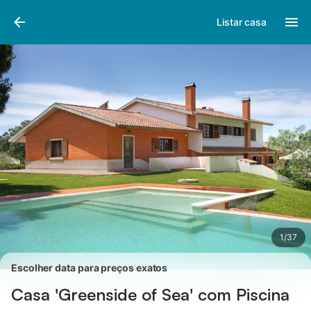
Fotos
Facilidades
Comentários
Listar casa
1
/
37
Escolher data para preços exatos
Casa 'Greenside of Sea' com Piscina