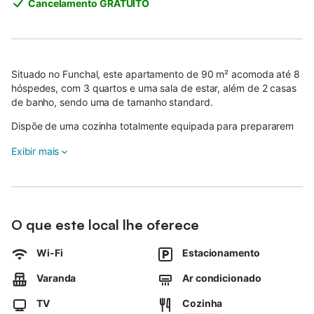
Cancelamento GRATUITO
Situado no Funchal, este apartamento de 90 m² acomoda até 8
hóspedes, com 3 quartos e uma sala de estar, além de 2 casas
de banho, sendo uma de tamanho standard.
Dispõe de uma cozinha totalmente equipada para prepararem
as vossas refeições durante a estadia.
Exibir mais
O apartamento oferece Wi-Fi de alta velocidade para
videochamadas, ar condicionado, televisão e máquina de lavar
roupa para maior comodidade.
Famílias com crianças beneficiam de berço e cadeira alta
O que este local lhe oferece
disponíveis.
Wi-Fi
Estacionamento
No exterior, aproveite o terraço privado sem cobertura, ideal
para relaxar e apreciar a envolvência.
Varanda
Ar condicionado
Tem ainda um grelhador privado para cozinhar e fazer refeições
TV
Cozinha
ao ar livre.