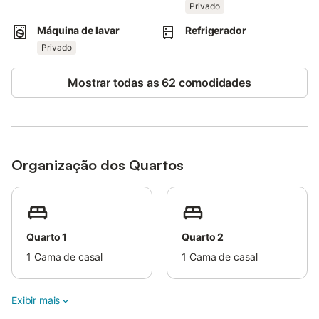
Privado
A propriedade dispõe de 2 lugares de estacionamento no local
Máquina de lavar
Refrigerador
e existe estacionamento adicional na rua. Recomendamos
Privado
alugar um veículo próprio para explorar mais facilmente a ilha,
embora existam paragens de transportes públicos próximas.
Mostrar todas as 62 comodidades
O check-in automático está disponível para maior conveniência.
Por favor, note que não são permitidos eventos na propriedade.
Organização dos Quartos
Quarto 1
Quarto 2
1
Cama de casal
1
Cama de casal
Exibir mais