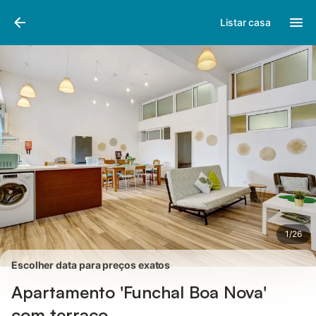
Fotos
Facilidades
Comentários
Listar casa
1
/
26
Escolher data para preços exatos
Apartamento 'Funchal Boa Nova'
com terraço