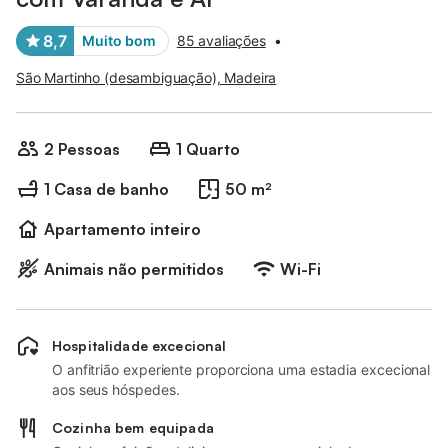
8,7
Muito bom
85 avaliações
•
São Martinho (desambiguação), Madeira
2 Pessoas
1 Quarto
1 Casa de banho
50 m²
Apartamento inteiro
Animais não permitidos
Wi-Fi
Hospitalidade excecional
O anfitrião experiente proporciona uma estadia excecional
aos seus hóspedes.
Cozinha bem equipada