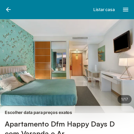
Fotos
Facilidades
Comentários
Listar casa
1
/
17
Escolher data para preços exatos
Apartamento Dfm Happy Days D
com Varanda e Ar