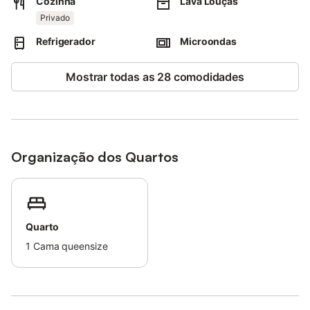
Cozinha
Lava Louças
acesso a transportes públicos para explorar a região. Eventos
Privado
não são permitidos na propriedade.
Refrigerador
Microondas
No momento, há uma construção nova em andamento em
frente ao apartamento, por isso pode haver barulho durante o
Mostrar todas as 28 comodidades
dia.
Organização dos Quartos
Quarto
1
Cama queensize