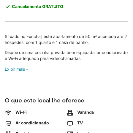
Cancelamento GRATUITO
Situado no Funchal, este apartamento de 50 m² acomoda até 2
hóspedes, com 1 quarto e 1 casa de banho.
Dispõe de uma cozinha privada bem equipada, ar condicionado
e Wi-Fi adequado para videochamadas.
O apartamento inclui televisão e apresenta um design interior
Exibir mais
sem degraus, facilitando a circulação em todo o espaço.
Famílias com bebés podem usufruir do berço e da cadeira alta
disponíveis.
Um elevador privado garante acesso cómodo ao alojamento.
O que este local lhe oferece
No exterior, os hóspedes podem desfrutar da varanda privada,
Wi-Fi
Varanda
ideal para relaxar e aproveitar o ambiente agradável durante a
estadia.
Ar condicionado
TV
O apartamento beneficia da proximidade à praia e de fácil