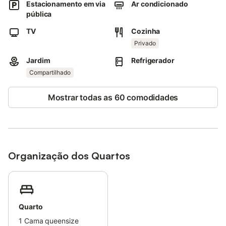
Estacionamento em via
Ar condicionado
A propriedade tem um interior sem degraus.
pública
TV
Cozinha
Privado
Jardim
Refrigerador
Compartilhado
Mostrar todas as 60 comodidades
Organização dos Quartos
Quarto
1
Cama queensize