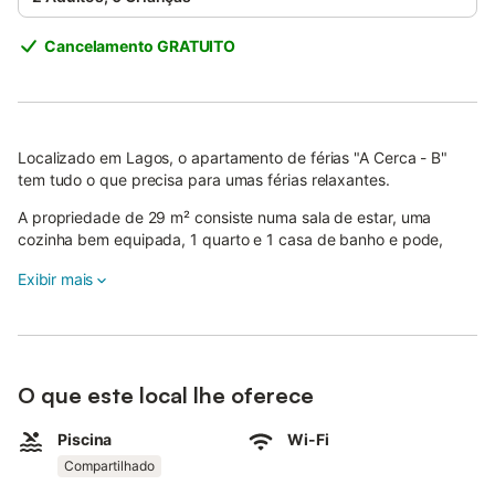
Cancelamento GRATUITO
Localizado em Lagos, o apartamento de férias "A Cerca - B"
tem tudo o que precisa para umas férias relaxantes.
A propriedade de 29 m² consiste numa sala de estar, uma
cozinha bem equipada, 1 quarto e 1 casa de banho e pode,
portanto, acomodar 2 pessoas.
Exibir mais
O apartamento dispõe de Wi-Fi de alta velocidade (adequado
para video-chamadas), bem como ar condicionado.
São permitidas crianças.
Uma área externa partilhada, constituída por uma piscina, um
O que este local lhe oferece
jardim e um duche exterior, está também disponível para ser
utilizada.
Piscina
Wi-Fi
O estacionamento é gratuito na rua.
Compartilhado
Não são permitidos animais de estimação e festas.
O ruído não é permitido depois das 23 horas.