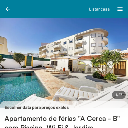
Fotos
Facilidades
Comentários
Listar casa
1
/
27
Escolher data para preços exatos
Apartamento de férias "A Cerca - B"
com Piscina, Wi-Fi & Jardim