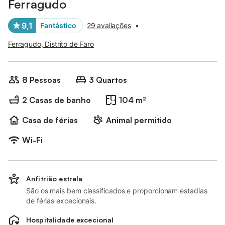
Ferragudo
9,1
Fantástico
29 avaliações
•
Ferragudo, Distrito de Faro
8 Pessoas
3 Quartos
2 Casas de banho
104 m²
Casa de férias
Animal permitido
Wi-Fi
Anfitrião estrela
São os mais bem classificados e proporcionam estadias
de férias excecionais.
Hospitalidade excecional