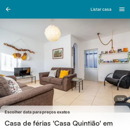
Fotos
Facilidades
Comentários
Listar casa
1
/
26
Escolher data para preços exatos
Casa de férias 'Casa Quintião' em