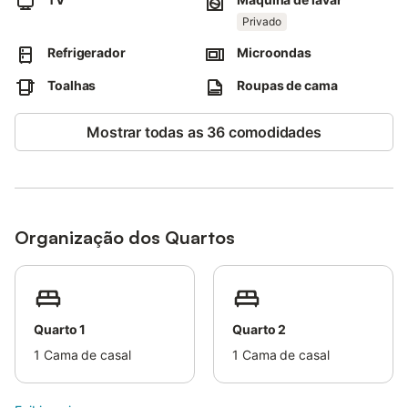
Aeroporto de Faro: 64.5km.
Estacionamento gratuito disponível na rua.
Privado
São permitidos animais de estimação.
Refrigerador
Microondas
Ar condicionado indisponível no momento.
Toalhas
Roupas de cama
Mostrar todas as 36 comodidades
Organização dos Quartos
Quarto 1
Quarto 2
1
Cama de casal
1
Cama de casal