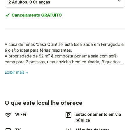
2 Adultos, 0 Crianças
Cancelamento GRATUITO
A casa de férias 'Casa Quintião' está localizada em Ferragudo e
é o sítio ideal para férias relaxantes.
A propriedade de 52 m² é composta por uma sala com sofá-
cama para 2 pessoas, uma cozinha bem equipada, 3 quartos e
2 casas de banho e pode acomodar 8 pessoas.
Exibir mais
Outras comodidades incluem Wi-Fi, uma TV, uma ventoinha,
bem como uma máquina de lavar roupa.
Um berço de bebé e uma cadeira de refeição também estão
disponíveis.
Distância a pé/de carro até a praia: 1,3 km da Praia da Agrinha.
O que este local lhe oferece
Distância a pé/de carro até o bar mais próximo: 90m.
Distância a pé/de carro até o supermercado mais próximo:
632m.
Wi-Fi
Estacionamento em via
Distância a pé/de carro até o café mais próximo: 542m.
pública
Distância a pé/de carro até o restaurante mais próximo: 289m.
TV
Máquina de lavar