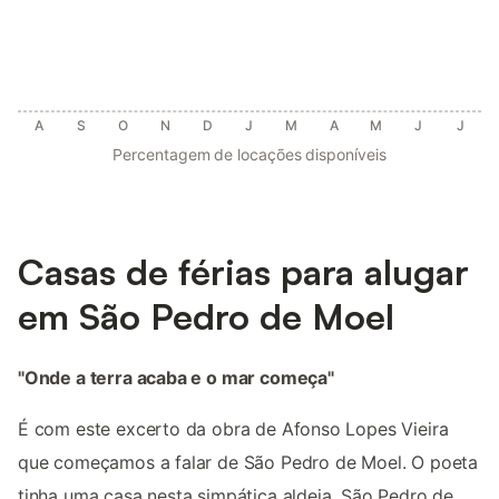
A
S
O
N
D
J
M
A
M
J
J
Percentagem de locações disponíveis
Casas de férias para alugar
em São Pedro de Moel
"Onde a terra acaba e o mar começa"
É com este excerto da obra de Afonso Lopes Vieira
que começamos a falar de São Pedro de Moel. O poeta
tinha uma casa nesta simpática aldeia. São Pedro de