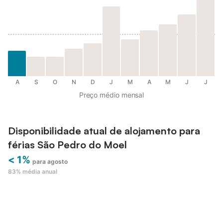
A
S
O
N
D
J
M
A
M
J
J
Preço médio mensal
Disponibilidade atual de alojamento para
férias São Pedro do Moel
< 1%
para agosto
83%
média anual