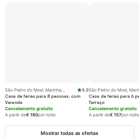
São Pedro do Moel, Marinha
9,9
São Pedro do Moel, Mar
Grande
Casa de férias para 8 pessoas, com
Casa de férias para 6 
Varanda
Terraço
Cancelamento gratuito
Cancelamento gratuito
A partir de
€ 180
por noite
A partir de
€ 157
por noite
Mostrar todas as ofertas