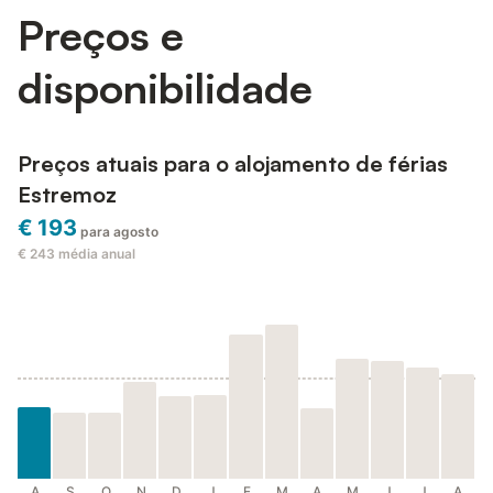
Preços e
disponibilidade
Preços atuais para o alojamento de férias
Estremoz
€ 193
para agosto
€ 243
média anual
A
S
O
N
D
J
F
M
A
M
J
J
A