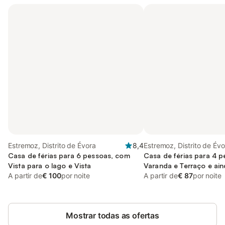
Estremoz, Distrito de Évora
8,4
Estremoz, Distrito de Évo
Casa de férias para 6 pessoas, com
Casa de férias para 4 
Vista para o lago e Vista
Varanda e Terraço e ai
A partir de
€ 100
por noite
Piscina
A partir de
€ 87
por noite
Mostrar todas as ofertas