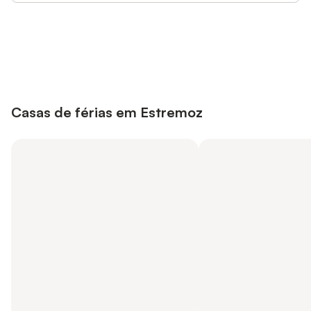
Poupe até 10% em muitos
Iniciar sessão
alojamentos com uma conta.
Casas de férias em Estremoz