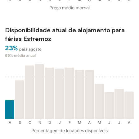
Preço médio mensal
Disponibilidade atual de alojamento para
férias Estremoz
23%
para agosto
69%
média anual
A
S
O
N
D
J
F
M
A
M
J
J
A
Percentagem de locações disponíveis