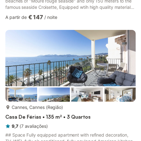
beaches of "Moure rouge seaside" and only 150 meters to the
famous seaside Croisette, Equipped wtih high quality materials.
Terrace equipped with dining table, breakfast area… This
€ 147
A partir de
/
noite
apartment is composed of : Entrance hall, A bright living room
with sea view from the front, opening onto the terrace equipped
with dining table and breakfast area, A comfortable sofa bed
for 2 people in the living, TV, WIFI, Air conditio...
mais...
Cannes, Cannes (Região)
Casa De Férias • 135 m² • 3 Quartos
9,7
(
7
avaliações
)
## Space Fully equipped apartment with refined decoration,