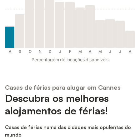
A
S
O
N
D
J
F
M
A
M
J
J
A
Percentagem de locações disponíveis
Casas de férias para alugar em Cannes
Descubra os melhores
alojamentos de férias!
Casas de férias numa das cidades mais opulentas do
mundo