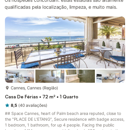
Os hóspedes concordam: estas estadias são altamente
qualificadas pela localização, limpeza, e muito mais.
mais...
Cannes, Cannes (Região)
Casa De Férias • 72 m² • 1 Quarto
8,5
(
40
avaliações
)
## Space Cannes, heart of Palm beach area reputed, close to
the "PLACE DE L'ETANG", Secure residence with badge access,
1 bedroom, 1 bathroom, for up 4 people. Facing the public