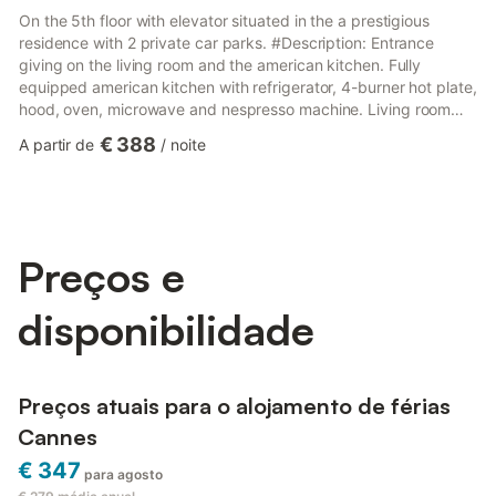
On the 5th floor with elevator situated in the a prestigious
residence with 2 private car parks. #Description: Entrance
giving on the living room and the american kitchen. Fully
equipped american kitchen with refrigerator, 4-burner hot plate,
hood, oven, microwave and nespresso machine. Living room
equipped with a table that can accommodate 6 people, 1 sofa,
€ 388
A partir de
/
noite
1 arm chair, flat screen TV and access onto the beautifull 15m2
terrace with sea view. Bedroom n ° 1 (south exposed): Double
bed 180cm x 200cm (or 2 x 90cm x 200cm), cupboards En-
suite bathroom with double sink and heated towel rail Bed...
Preços e
disponibilidade
Preços atuais para o alojamento de férias
Cannes
€ 347
para agosto