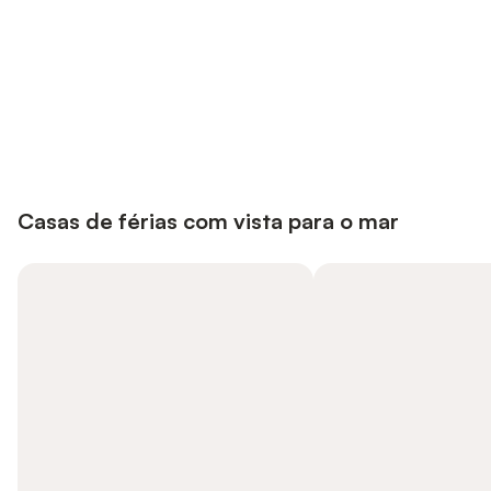
Poupe até 10% em muitos
Iniciar sessão
alojamentos com uma conta.
Casas de férias com vista para o mar