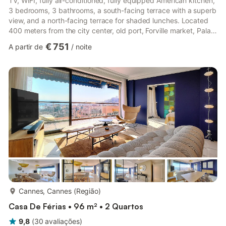
TV, WIFI, fully air-conditioned, fully equipped American kitchen,
3 bedrooms, 3 bathrooms, a south-facing terrace with a superb
view, and a north-facing terrace for shaded lunches. Located
400 meters from the city center, old port, Forville market, Palais
des Festivals 6 minutes on foot. 1 closed garage box available
€ 751
A partir de
/
noite
to travellers. This appartment is composed of : -An entrance, -A
double bright living room, TV, WIFI, relaxation area, dining table,
all opening onto a terrace with a splendid open sea view, -A
fully equipped American-s...
mais...
Cannes, Cannes (Região)
Casa De Férias • 96 m² • 2 Quartos
9,8
(
30
avaliações
)