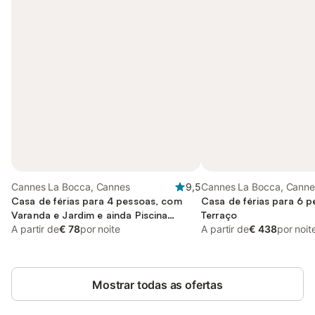
Cannes La Bocca, Cannes
9,5
Cannes La Bocca, Canne
Casa de férias para 4 pessoas, com
Casa de férias para 6 
Varanda e Jardim e ainda Piscina
Terraço
infantil
A partir de
€ 78
por noite
A partir de
€ 438
por noit
Mostrar todas as ofertas