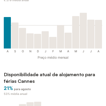
€ 279
média anual
A
S
O
N
D
J
F
M
A
M
J
J
A
Preço médio mensal
Disponibilidade atual de alojamento para
férias Cannes
21%
para agosto
53%
média anual