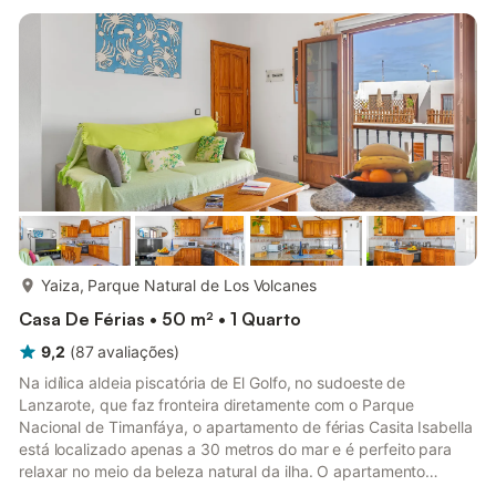
duas casas de banho, permitindo alojar confortavelmente até
seis pessoas. Entre os serviços adicionais incluem-se Wi-Fi,
televisão por s...
mais...
Yaiza, Parque Natural de Los Volcanes
Casa De Férias • 50 m² • 1 Quarto
9,2
(
87
avaliações
)
Na idílica aldeia piscatória de El Golfo, no sudoeste de
Lanzarote, que faz fronteira diretamente com o Parque
Nacional de Timanfáya, o apartamento de férias Casita Isabella
está localizado apenas a 30 metros do mar e é perfeito para
relaxar no meio da beleza natural da ilha. O apartamento
acolhedor é composto por uma sala de estar com um sofá-