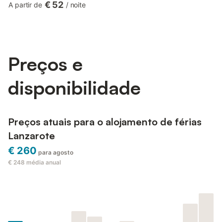
€ 52
A partir de
/
noite
cama, uma cozinha muito bem equipada com uma máquina de
lavar louça, belos armários de madeira e bancos de bar, um
quarto, bem como uma casa de banho e pode, portanto,
acomodar 4 pessoas. O apartamento é adequado para
crianças e inclui Wi-Fi, televisã...
Preços e
disponibilidade
Preços atuais para o alojamento de férias
Lanzarote
€ 260
para agosto
€ 248
média anual