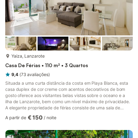
mais...
Yaiza, Lanzarote
Casa De Férias • 110 m² • 3 Quartos
9,4
(
73
avaliações
)
Situada a uma curta distância da costa em Playa Blanca, esta
casa duplex de cor creme com acentos decorativos de bom
gosto oferece aos visitantes belas vistas sobre o oceano e a
ilha de Lanzarote, bem como um nível máximo de privacidade.
A elegante propriedade de férias consiste de uma sala de
estar/jantar com luz, uma cozinha bem equipada, 3 quartos,
€ 150
A partir de
/
noite
bem como uma casa de banho e um semi-banho e pode,
portanto, acomodar 6 pessoas. A casa de férias amiga das
crianças inclui ainda Wi-Fi, ventoinhas, televisão por cabo, um