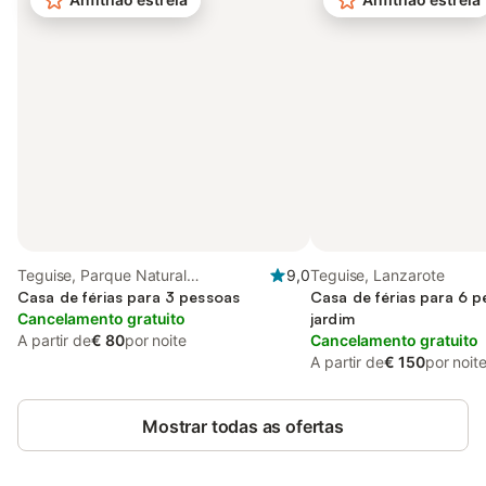
Teguise, Parque Natural
9,0
Teguise, Lanzarote
Archipiélago Chinijo
Casa de férias para 3 pessoas
Casa de férias para 6 
Cancelamento gratuito
jardim
A partir de
€ 80
por noite
Cancelamento gratuito
A partir de
€ 150
por noit
Mostrar todas as ofertas