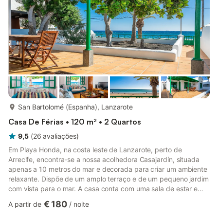
duche exterior, uma máquina de lavar roupa, bem como uma
cama de bebé, ...
mais...
San Bartolomé (Espanha), Lanzarote
Casa De Férias • 120 m² • 2 Quartos
9,5
(
26
avaliações
)
Em Playa Honda, na costa leste de Lanzarote, perto de
Arrecife, encontra-se a nossa acolhedora Casajardín, situada
apenas a 10 metros do mar e decorada para criar um ambiente
relaxante. Dispõe de um amplo terraço e de um pequeno jardim
com vista para o mar. A casa conta com uma sala de estar e
jantar, uma cozinha espaçosa e bem equipada com zona de
€ 180
A partir de
/
noite
refeições adicional, três quartos (dois com duas camas
individuais cada e um com uma cama de casal), bem como