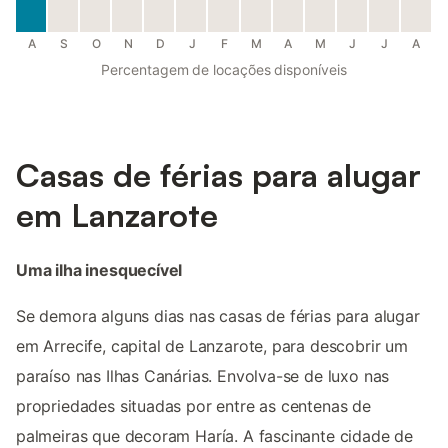
A
S
O
N
D
J
F
M
A
M
J
J
A
Percentagem de locações disponíveis
Casas de férias para alugar
em Lanzarote
Uma ilha inesquecível
Se demora alguns dias nas casas de férias para alugar
em Arrecife, capital de Lanzarote, para descobrir um
paraíso nas Ilhas Canárias. Envolva-se de luxo nas
propriedades situadas por entre as centenas de
palmeiras que decoram Haría. A fascinante cidade de