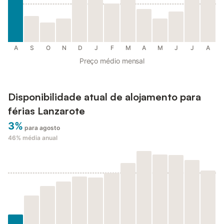
A
S
O
N
D
J
F
M
A
M
J
J
A
Preço médio mensal
Disponibilidade atual de alojamento para
férias Lanzarote
3%
para agosto
46%
média anual