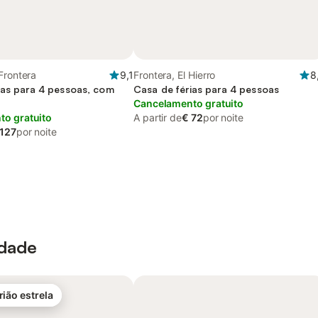
Frontera
9,1
Frontera, El Hierro
8
ias para 4 pessoas, com
Casa de férias para 4 pessoas
Cancelamento gratuito
o gratuito
A partir de
€ 72
por noite
 127
por noite
idade
rião estrela