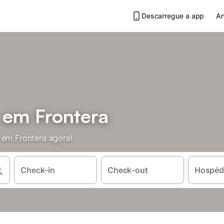
Descarregue a app
An
 em Frontera
 em Frontera agora!
Check-in
Check-out
Hospéd