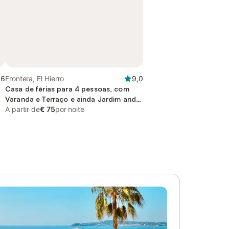
,6
Frontera, El Hierro
9,0
Casa de férias para 4 pessoas, com
Varanda e Terraço e ainda Jardim and
Piscina
A partir de
€ 75
por noite