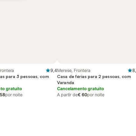
rontera
9,4
Merese, Frontera
8
ias para 3 pessoas, com
Casa de férias para 2 pessoas, com
Varanda
o gratuito
Cancelamento gratuito
 58
por noite
A partir de
€ 60
por noite