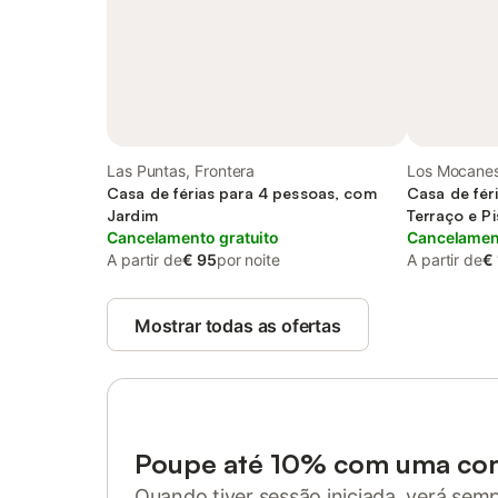
Las Puntas, Frontera
Los Mocanes
Casa de férias para 4 pessoas, com
Casa de fér
Jardim
Terraço e Pi
Cancelamento gratuito
Cancelament
A partir de
€ 95
por noite
A partir de
€
Mostrar todas as ofertas
Poupe até 10% com uma co
Quando tiver sessão iniciada, verá sem