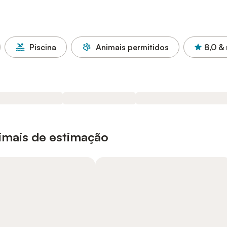
Piscina
Animais permitidos
8,0
& 
nimais de estimação