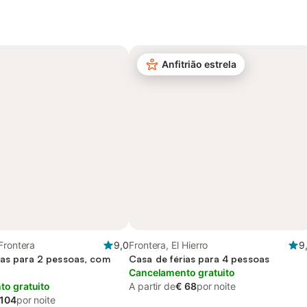
Anfitrião estrela
Frontera
9,0
Frontera, El Hierro
9
ias para 2 pessoas, com
Casa de férias para 4 pessoas
Cancelamento gratuito
o gratuito
A partir de
€ 68
por noite
 104
por noite