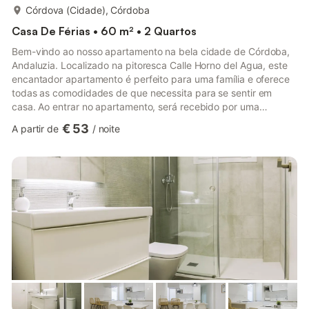
mais...
Córdova (Cidade), Córdoba
Casa De Férias • 60 m² • 2 Quartos
Bem-vindo ao nosso apartamento na bela cidade de Córdoba,
Andaluzia. Localizado na pitoresca Calle Horno del Agua, este
encantador apartamento é perfeito para uma família e oferece
todas as comodidades de que necessita para se sentir em
casa. Ao entrar no apartamento, será recebido por uma
acolhedora sala de estar com ar condicionado, onde poderá
€ 53
A partir de
/
noite
relaxar e ver televisão após um dia de exploração. A cozinha
totalmente equipada é perfeita para preparar refeições com
produtos locais frescos, e a sala de jantar é um local ideal para
partilhar momentos e desfrutar de um bom jantar. O
apartamento...