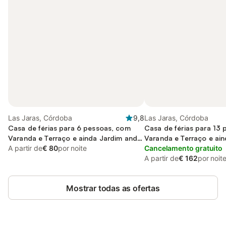
Las Jaras, Córdoba
9,8
Las Jaras, Córdoba
Casa de férias para 6 pessoas, com
Casa de férias para 13
Varanda e Terraço e ainda Jardim and
Varanda e Terraço e ai
Piscina
A partir de
€ 80
por noite
Piscina
Cancelamento gratuito
A partir de
€ 162
por noit
Mostrar todas as ofertas