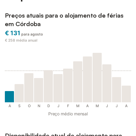
Preços atuais para o alojamento de férias
em Córdoba
€ 131
para agosto
€ 258
média anual
A
S
O
N
D
J
F
M
A
M
J
J
A
Preço médio mensal
Disponibilidade atual de alojamento para