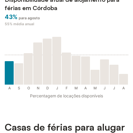
férias em Córdoba
43%
para agosto
55%
média anual
A
S
O
N
D
J
F
M
A
M
J
J
A
Percentagem de locações disponíveis
Casas de férias para alugar