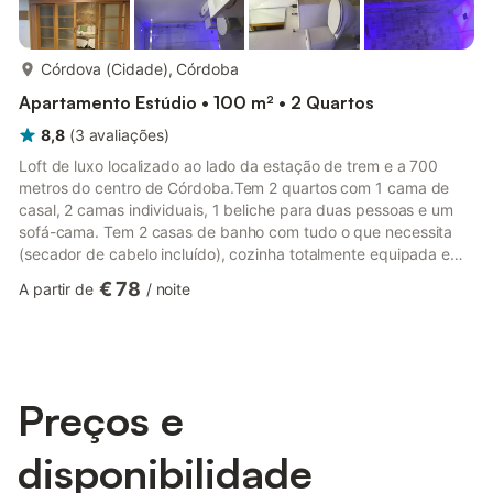
mais...
Córdova (Cidade), Córdoba
Apartamento Estúdio • 100 m² • 2 Quartos
8,8
(
3
avaliações
)
Loft de luxo localizado ao lado da estação de trem e a 700
metros do centro de Córdoba.Tem 2 quartos com 1 cama de
casal, 2 camas individuais, 1 beliche para duas pessoas e um
sofá-cama. Tem 2 casas de banho com tudo o que necessita
(secador de cabelo incluído), cozinha totalmente equipada e
sala de estar.Ar condicionado e aquecimento.Localizado junto à
€ 78
A partir de
/
noite
zona comercial de Córdoba e a 15 minutos a pé do bairro
judeu. Ideal para turismo e desfrutar dos principais
monumentos da cidade, atrações turísticas e ofertas
gastronômicas e culturais de Córdoba, sem a necessidade de
carro ou transporte p...
Preços e
disponibilidade