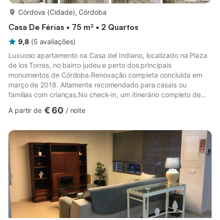
mais...
Córdova (Cidade), Córdoba
Casa De Férias • 75 m² • 2 Quartos
9,8
(
5
avaliações
)
Luxuoso apartamento na Casa del Indiano, localizado na Plaza
de los Torres, no bairro judeu e perto dos principais
monumentos de Córdoba.Renovação completa concluída em
março de 2018. Altamente recomendado para casais ou
famílias com crianças.No check-in, um itinerário completo de
monumentos, oferta gastronômica e recomendações da nossa
€ 60
A partir de
/
noite
bela cidade será entregue.Teremos o maior prazer em
acomodá-lo em nosso apartamento, não hesite em perguntar-
nos qualquer dúvida.