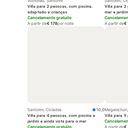
Vothonas, Santorini
Santorini, Cí
Villa para 2 pessoas, com piscina,
Villa para 2
adaptado a crianças
mar e jardi
Cancelamento gratuito
Cancelament
A partir de
€ 178
por noite
A partir de
€
Santorini, Cíclades
10,0
Megalochori,
Villa para 4 pessoas, com piscina e
Villa para 
jardim e ainda vista para o mar
Cancelament
Cancelamento gratuito
A partir de
€