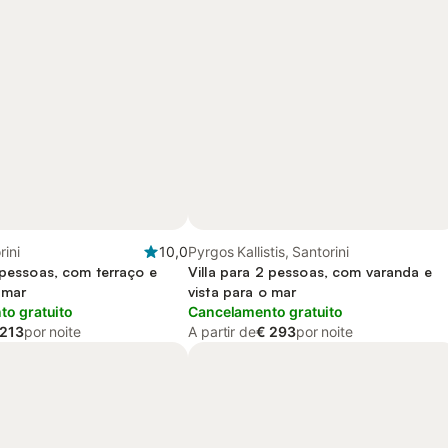
rini
10,0
Pyrgos Kallistis, Santorini
 pessoas, com terraço e
Villa para 2 pessoas, com varanda e
 mar
vista para o mar
o gratuito
Cancelamento gratuito
 213
por noite
A partir de
€ 293
por noite