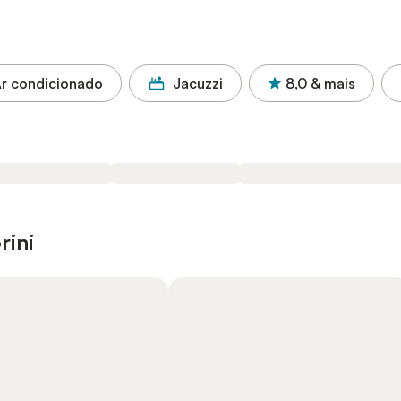
r condicionado
Jacuzzi
8,0
& mais
rini