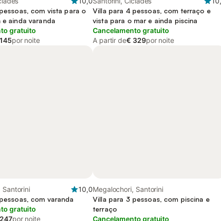
clades
10,0
Santorini, Cíclades
10
 pessoas, com vista para o
Villa para 4 pessoas, com terraço e
m e ainda varanda
vista para o mar e ainda piscina
o gratuito
Cancelamento gratuito
 145
por noite
A partir de
€ 329
por noite
 Santorini
10,0
Megalochori, Santorini
9 pessoas, com varanda
Villa para 3 pessoas, com piscina e
o gratuito
terraço
 247
por noite
Cancelamento gratuito