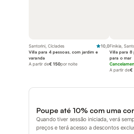
Santorini, Cíclades
10,0
Finikia, Santo
Villa para 4 pessoas, com jardim e
Villa para 8
varanda
para o mar
A partir de
€ 150
por noite
Cancelament
A partir de
€
Poupe até 10% com uma co
Quando tiver sessão iniciada, verá sem
preços e terá acesso a descontos exclu