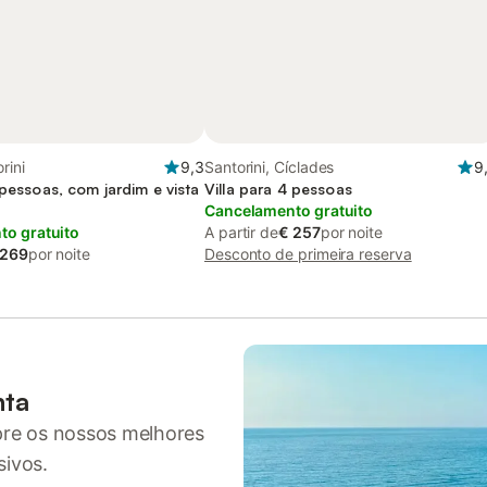
rini
9,3
Santorini, Cíclades
9
 pessoas, com jardim e vista
Villa para 4 pessoas
Cancelamento gratuito
o gratuito
A partir de
€ 257
por noite
 269
por noite
Desconto de primeira reserva
nta
pre os nossos melhores
sivos.