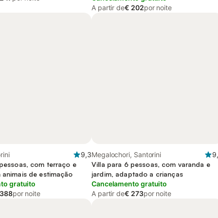
A partir de
€ 202
por noite
rini
9,3
Megalochori, Santorini
9
 pessoas, com terraço e
Villa para 6 pessoas, com varanda e
m animais de estimação
jardim, adaptado a crianças
o gratuito
Cancelamento gratuito
 388
por noite
A partir de
€ 273
por noite