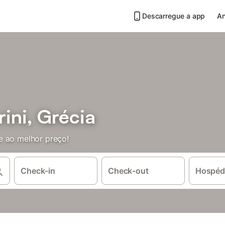
Descarregue a app
An
rini, Grécia
e ao melhor preço!
Check-in
Check-out
Hospéd