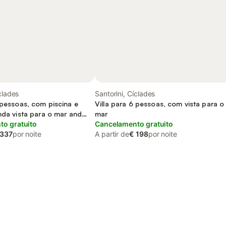
clades
Santorini, Cíclades
 pessoas, com piscina e
Villa para 6 pessoas, com vista para o
nda vista para o mar and
mar
o gratuito
Cancelamento gratuito
 337
por noite
A partir de
€ 198
por noite