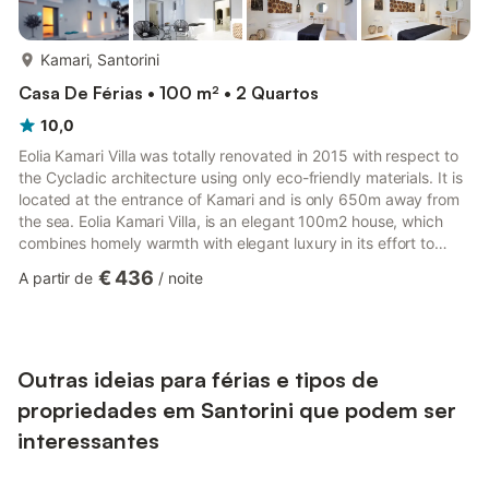
mais...
Kamari, Santorini
Casa De Férias • 100 m² • 2 Quartos
10,0
Eolia Kamari Villa was totally renovated in 2015 with respect to
the Cycladic architecture using only eco-friendly materials. It is
located at the entrance of Kamari and is only 650m away from
the sea. Eolia Kamari Villa, is an elegant 100m2 house, which
combines homely warmth with elegant luxury in its effort to
offer you an unparalleled experience of your dream vacation!!
€ 436
A partir de
/
noite
Made entirely out of local raw materials, its handcrafted
artifacts blend harmoniously with its clean architectural lines,
creating an atmosphere of Zen. Make unforgettable memories
by your private heated pool with whirl...
Outras ideias para férias e tipos de
propriedades em Santorini que podem ser
interessantes