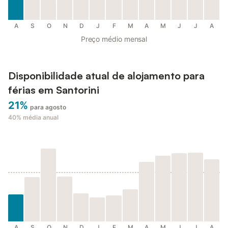
A
S
O
N
D
J
F
M
A
M
J
J
A
Preço médio mensal
Disponibilidade atual de alojamento para
férias em Santorini
21%
para agosto
40%
média anual
A
S
O
N
D
J
F
M
A
M
J
J
A