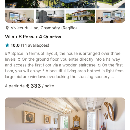
mais...
Viviers-du-Lac, Chambéry (Região)
Villa • 8 Pess. • 4 Quartos
10,0
(
14
avaliações
)
## Space In terms of layout, the house is arranged over three
levels: ¤ On the ground floor, you enter directly into a hallway
and access the first floor via a wooden staircase. ¤ On the first
floor, you will enjoy: * A beautiful living area bathed in light from
large picture windows overlooking the stunning scenery,
featuring: => an ultra-contemporary kitchen/dining area
€ 333
A partir de
/
noite
equipped with all necessary appliances (oven and microwave,
American-style fridge-freezer, stovetop, dishwasher, filter
coffee maker, toaster, kettle, crockery, and utensils) => a dining
area with a large table and c...