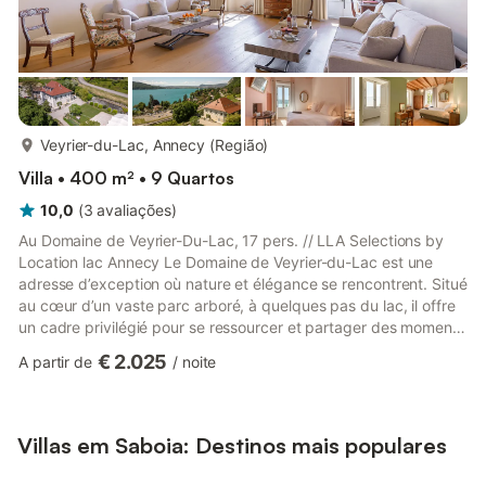
mais...
Veyrier-du-Lac, Annecy (Região)
Villa • 400 m² • 9 Quartos
10,0
(
3
avaliações
)
Au Domaine de Veyrier-Du-Lac, 17 pers. // LLA Selections by
Location lac Annecy Le Domaine de Veyrier-du-Lac est une
adresse d’exception où nature et élégance se rencontrent. Situé
au cœur d’un vaste parc arboré, à quelques pas du lac, il offre
un cadre privilégié pour se ressourcer et partager des moments
uniques. Pensée pour l’accueil des familles et des groupes
€ 2.025
A partir de
/
noite
d’amis, ou encore d’événements (mariage, semaine,
anniversaires…) cette demeure spacieuse allie confort,
authenticité et convivialité. Ici, chaque séjour devient une
expérience inoubliable, entre détente, découvertes et plaisirs
Villas em Saboia: Destinos mais populares
g...