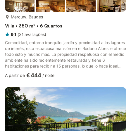
mais...
Mercury, Bauges
Villa • 350 m² • 6 Quartos
9,1
(
31
avaliações
)
Comodidad, entorno tranquilo, jardín y proximidad a los lugares
de interés, esta espaciosa mansión en el Ródano Alpes le ofrece
todo esto y mucho más. La propiedad respetuosa con el medio
ambiente ha sido recientemente restaurada y tiene 6
habitaciones para recibir a 15 personas, lo que lo hace ideal
para muchas familias o un grupo grande. Ubicado en el corazón
€ 444
A partir de
/
noite
del parque regional de Bauges, esta mansión está a solo 5
minutos del centro de Albertville (a 0,3 km), a 20 km del lago
Annecy y a 25 minutos de la localidad de Saisies. El
supermercado está a 0.3 km, y los restaurantes a 2 km son e...