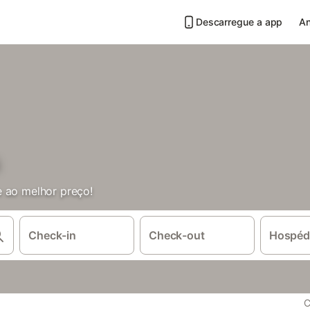
Descarregue a app
An
e ao melhor preço!
Check-in
Check-out
Hospéd
C