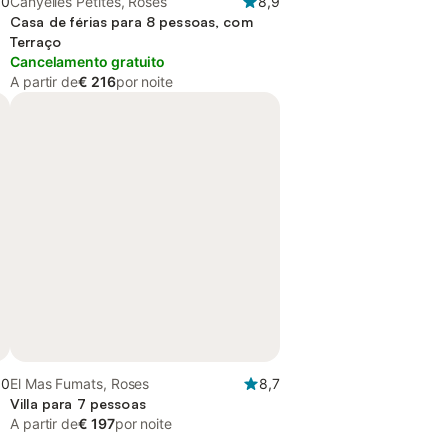
,0
Canyelles Petites, Roses
8,9
Casa de férias para 8 pessoas, com
Terraço
Cancelamento gratuito
A partir de
€ 216
por noite
,0
El Mas Fumats, Roses
8,7
Villa para 7 pessoas
A partir de
€ 197
por noite