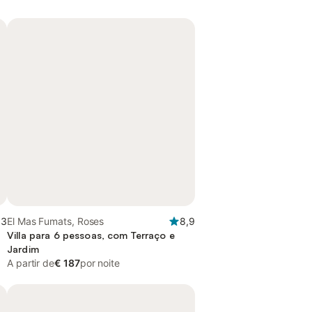
,3
El Mas Fumats, Roses
8,9
Villa para 6 pessoas, com Terraço e
Jardim
A partir de
€ 187
por noite