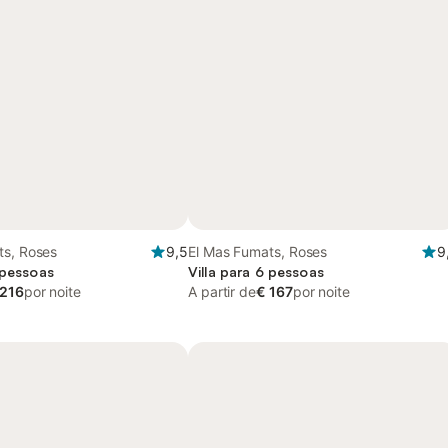
ts, Roses
9,5
El Mas Fumats, Roses
9
 pessoas
Villa para 6 pessoas
 216
por noite
A partir de
€ 167
por noite