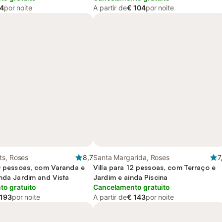
 4
por noite
A partir de
€ 104
por noite
ts, Roses
8,7
Santa Margarida, Roses
7
10 pessoas, com Varanda e
Villa para 12 pessoas, com Terraço e
inda Jardim and Vista
Jardim e ainda Piscina
o gratuito
Cancelamento gratuito
 193
por noite
A partir de
€ 143
por noite