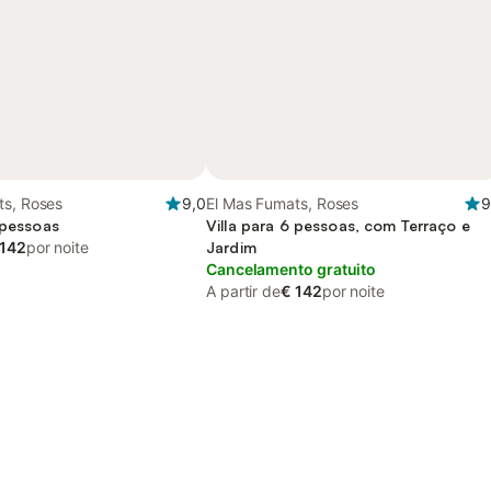
ts, Roses
9,0
El Mas Fumats, Roses
9
 pessoas
Villa para 6 pessoas, com Terraço e
 142
por noite
Jardim
Cancelamento gratuito
A partir de
€ 142
por noite