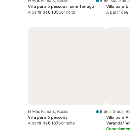
El Mas Fumats, Roses
8,5
El Mas Fuma
Villa para 5 pessoas, com Terraço
Villa para 
A partir de
€ 105
por noite
A partir de
€
El Mas Fumats, Roses
9,5
Els Grecs, R
Villa para 6 pessoas
Villa para 
A partir de
€ 167
por noite
Varanda/Te
Cancelament