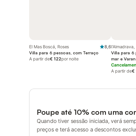
El Mas Boscá, Roses
8,6
l'Almadrava,
Villa para 6 pessoas, com Terraço
Villa para 6
A partir de
€ 122
por noite
mar e Varan
Jardim
Cancelament
A partir de
€
Poupe até 10% com uma co
Quando tiver sessão iniciada, verá sem
preços e terá acesso a descontos exclu