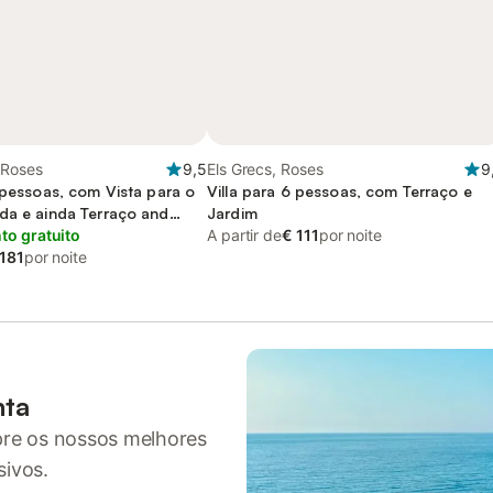
 Roses
9,5
Els Grecs, Roses
9
 pessoas, com Vista para o
Villa para 6 pessoas, com Terraço e
da e ainda Terraço and
Jardim
o gratuito
A partir de
€ 111
por noite
 181
por noite
nta
pre os nossos melhores
sivos.