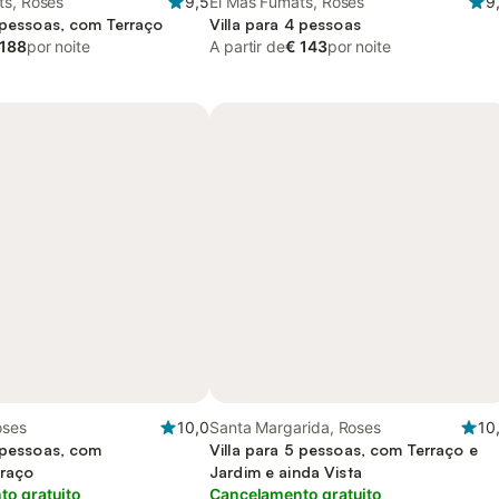
ts, Roses
9,5
El Mas Fumats, Roses
9
6 pessoas, com Terraço
Villa para 4 pessoas
 188
por noite
A partir de
€ 143
por noite
oses
10,0
Santa Margarida, Roses
10
9 pessoas, com
Villa para 5 pessoas, com Terraço e
rraço
Jardim e ainda Vista
o gratuito
Cancelamento gratuito