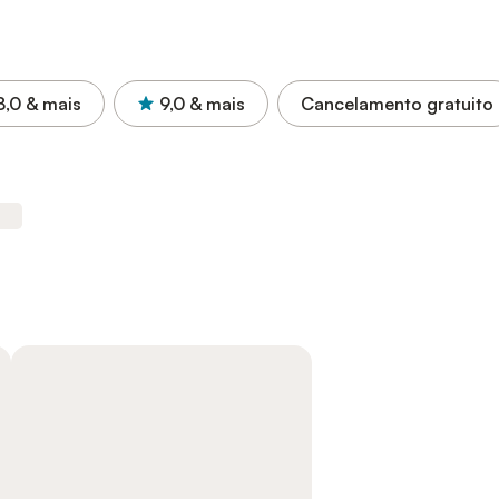
8,0
& mais
9,0
& mais
Cancelamento gratuito