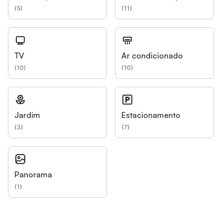
(
5
)
(
11
)
TV
Ar condicionado
(
10
)
(
10
)
Jardim
Estacionamento
(
3
)
(
7
)
Panorama
(
1
)