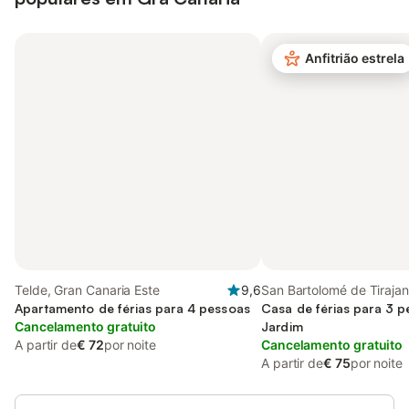
Anfitrião estrela
Telde, Gran Canaria Este
9,6
San Bartolomé de Tirajan
Apartamento de férias para 4 pessoas
Canária (Sul)
Casa de férias para 3 
Cancelamento gratuito
Jardim
A partir de
€ 72
por noite
Cancelamento gratuito
A partir de
€ 75
por noite