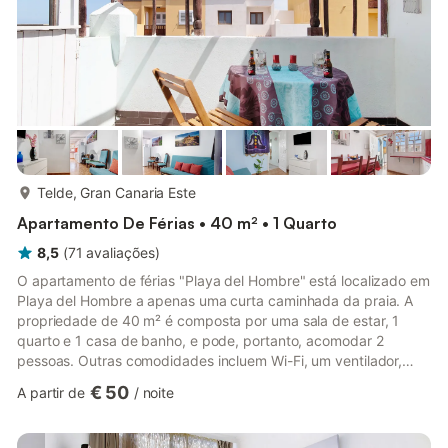
mais...
Telde, Gran Canaria Este
Apartamento De Férias • 40 m² • 1 Quarto
8,5
(
71
avaliações
)
O apartamento de férias "Playa del Hombre" está localizado em
Playa del Hombre a apenas uma curta caminhada da praia. A
propriedade de 40 m² é composta por uma sala de estar, 1
quarto e 1 casa de banho, e pode, portanto, acomodar 2
pessoas. Outras comodidades incluem Wi-Fi, um ventilador,
uma máquina de lavar roupa, bem como uma televisão. O
€ 50
A partir de
/
noite
apartamento de férias também dispõe de um terraço aberto
privado onde podes relaxar ao entardecer. O apartamento fica
a 500 metros da Playa del Hombre, e a 300 metros da Playa