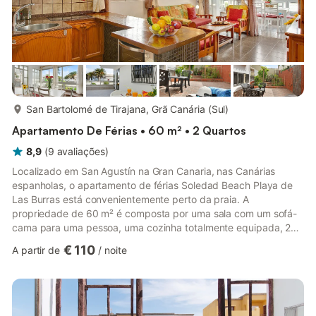
mais...
San Bartolomé de Tirajana, Grã Canária (Sul)
Apartamento De Férias • 60 m² • 2 Quartos
8,9
(
9
avaliações
)
Localizado em San Agustín na Gran Canaria, nas Canárias
espanholas, o apartamento de férias Soledad Beach Playa de
Las Burras está convenientemente perto da praia. A
propriedade de 60 m² é composta por uma sala com um sofá-
cama para uma pessoa, uma cozinha totalmente equipada, 2
quartos e 2 casas de banho e pode acomodar 4 pessoas. O
€ 110
A partir de
/
noite
apartamento também dispõe de Wi-Fi de alta velocidade
(adequado para chamadas com vídeo) com espaço de trabalho
dedicado ao home office, uma ventoinha, uma máquina de
lavar roupa, assim como TV por satélite. São permitidas
crianças e uma cadeira de refeição est...