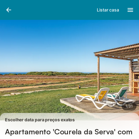
Fotos
Facilidades
Comentários
Listar casa
1
/
31
Escolher data para preços exatos
Apartamento 'Courela da Serva' com