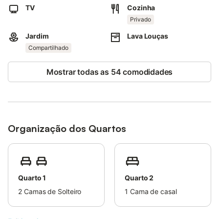
TV
Cozinha
A propriedade encontra-se próxima da praia.
Privado
Estão disponíveis oito lugares de estacionamento na
Jardim
Lava Louças
propriedade, bem como estacionamento gratuito na rua.
Animais de estimação, fumar e celebrar eventos não são
Compartilhado
permitidos.
Mostrar todas as 54 comodidades
Esta propriedade possui características de poupança de
energia e água.
Organização dos Quartos
Quarto 1
Quarto 2
2
Camas de Solteiro
1
Cama de casal