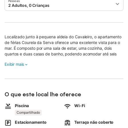
Pessoas
2 Adultos, 0 Crianças
Localizado junto à pequena aldeia do Cavaleiro, o apartamento
de férias Courela da Serva oferece uma excelente vista para o
mar. É composto por uma sala de estar, uma cozinha, dois
quartos e duas casas de banho, podendo acomodar até seis
pessoas.
Exibir mais
Inclui acesso Wi-Fi de alta velocidade, adequado para
chamadas de vídeo, uma televisão inteligente com serviços de
streaming e uma máquina de lavar roupa.
Um berço e uma cadeira alta também estão disponíveis.
O que este local lhe oferece
Esta acomodação não dispõe de ar condicionado.
Piscina
Wi-Fi
Os hóspedes podem usufruir de um espaço exterior partilhado
Compartilhado
com piscina, situado a cerca de 1 km da casa, além de jardim,
Estacionamento
Terraço não coberto
terraço aberto e churrasqueira.