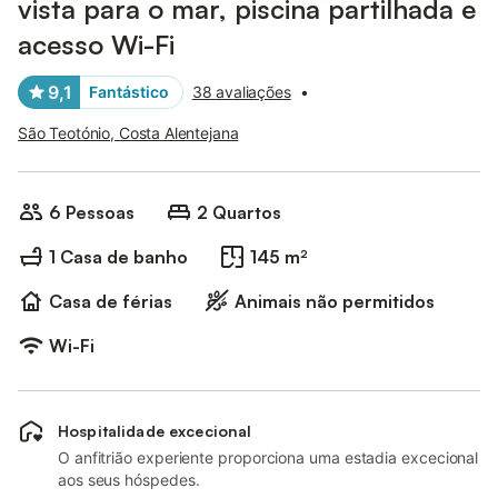
vista para o mar, piscina partilhada e
acesso Wi-Fi
9,1
Fantástico
38 avaliações
•
São Teotónio, Costa Alentejana
6 Pessoas
2 Quartos
1 Casa de banho
145 m²
Casa de férias
Animais não permitidos
Wi-Fi
Hospitalidade excecional
O anfitrião experiente proporciona uma estadia excecional
aos seus hóspedes.