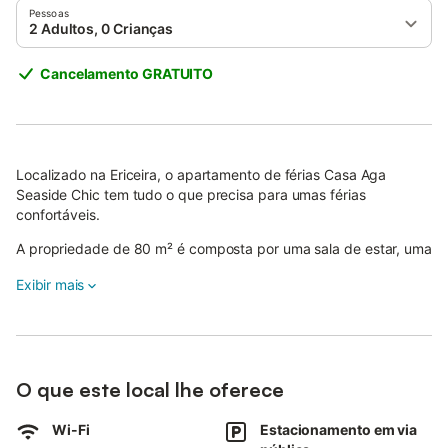
Pessoas
2 Adultos, 0 Crianças
Cancelamento GRATUITO
Localizado na Ericeira, o apartamento de férias Casa Aga
Seaside Chic tem tudo o que precisa para umas férias
confortáveis.
A propriedade de 80 m² é composta por uma sala de estar, uma
cozinha, 1 quarto e 2 casas de banho e pode, portanto,
Exibir mais
acomodar 4 pessoas.
As comodidades adicionais incluem Wi-Fi de alta velocidade
(adequado para chamadas de vídeo), ar condicionado, bem
como uma máquina de lavar roupa.
O que este local lhe oferece
Um berço também está disponível.
Este aluguer de férias possui uma varanda privada para o seu
Wi-Fi
Estacionamento em via
relaxamento noturno.