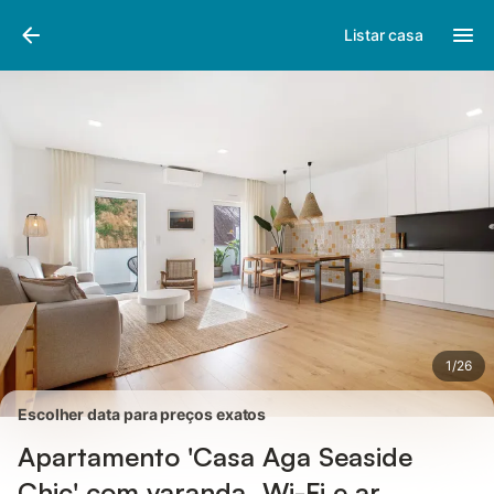
Fotos
Facilidades
Comentários
Listar casa
1
/
26
Escolher data para preços exatos
Apartamento 'Casa Aga Seaside
Chic' com varanda, Wi-Fi e ar