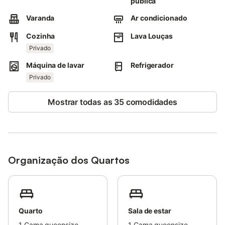
pública
A propriedade está localizada perto da praia.
O estacionamento gratuito está disponível na rua.
Varanda
Ar condicionado
Não são permitidos animais de estimação, fumar e celebrar
eventos.
Cozinha
Lava Louças
Por favor, respeite as horas de silêncio entre as 23h e as 7h.
Privado
Máquina de lavar
Refrigerador
Privado
Mostrar todas as 35 comodidades
Organização dos Quartos
Quarto
Sala de estar
1
Cama queensize
1
Cama queensize