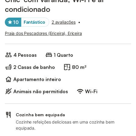
condicionado
10
Fantástico
2 avaliações
•
Praia dos Pescadores (Ericeira), Ericeira
4 Pessoas
1 Quarto
2 Casas de banho
80 m²
Apartamento inteiro
Animais não permitidos
Wi-Fi
Cozinha bem equipada
Cozinhe refeições deliciosas em uma cozinha bem
equipada.