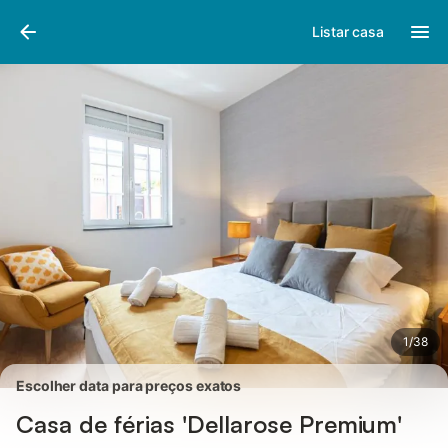
Fotos
Facilidades
Comentários
Listar casa
1
/
38
Escolher data para preços exatos
Casa de férias 'Dellarose Premium'