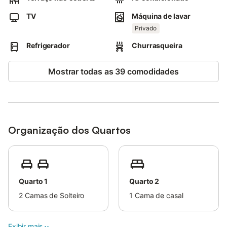
comodidades para churrascos.
Está disponível um lugar de estacionamento numa garagem.
TV
Máquina de lavar
Não são permitidos animais de estimação, fumar e celebrar
Privado
eventos.
Refrigerador
Churrasqueira
Mostrar todas as 39 comodidades
Organização dos Quartos
Quarto 1
Quarto 2
2
Camas de Solteiro
1
Cama de casal
Exibir mais