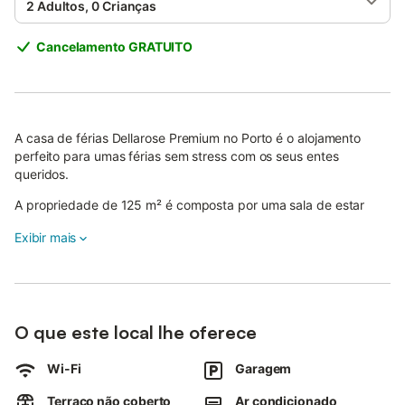
2 Adultos, 0 Crianças
Cancelamento GRATUITO
A casa de férias Dellarose Premium no Porto é o alojamento
perfeito para umas férias sem stress com os seus entes
queridos.
A propriedade de 125 m² é composta por uma sala de estar
com um sofá-cama para uma pessoa, uma cozinha totalmente
Exibir mais
equipada, 3 quartos e 2 casas de banho e pode, portanto,
acomodar 7 pessoas.
As comodidades adicionais incluem acesso Wi-Fi de alta
velocidade (adequado para chamadas de vídeo), uma televisão
inteligente com serviços de streaming, ar condicionado e uma
O que este local lhe oferece
máquina de lavar roupa.
Wi-Fi
Garagem
Também está disponível um berço para bebés.
Este aluguer de férias inclui um terraço exterior privado e
Terraço não coberto
Ar condicionado