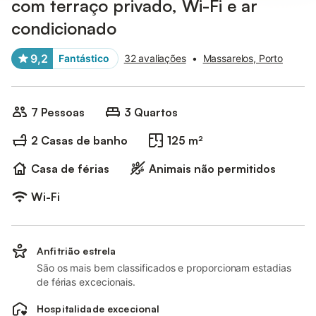
com terraço privado, Wi-Fi e ar
condicionado
9,2
Fantástico
32 avaliações
•
Massarelos, Porto
7 Pessoas
3 Quartos
2 Casas de banho
125 m²
Casa de férias
Animais não permitidos
Wi-Fi
Anfitrião estrela
São os mais bem classificados e proporcionam estadias
de férias excecionais.
Hospitalidade excecional