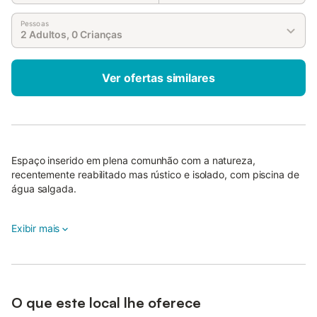
Pessoas
2 Adultos, 0 Crianças
Ver ofertas similares
Espaço inserido em plena comunhão com a natureza,
recentemente reabilitado mas rústico e isolado, com piscina de
água salgada.
A 15 minutos de Montemor-o-Novo e a 30 minutos de Évora,
Exibir mais
poderá ainda planear vários programas para fazer na sua
estadia, não podendo deixar de visitar a Gruta do Escoural.
Na vila encontra 3 bons restaurantes, onde poderá comer no
local, ou encomendar para takeaway.
O que este local lhe oferece
Na propridede pode cozinhar na zona de churrasco, ou na