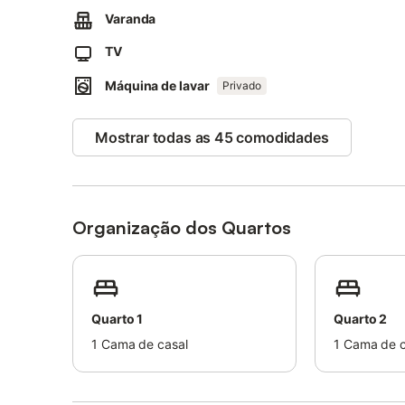
atencioso com os vizinhos.
Varanda
Por favor, trate o alojamento e as suas comodidades co
A propriedade tem um interior sem degraus.
TV
A propriedade tem uma arrecadação para motas e bicicl
O alojamento tem um acordo com a agência Amsterdam Re
Máquina de lavar
Privado
detalhes).
Esta propriedade dispõe de iluminação economizadora d
Mostrar todas as 45 comodidades
Está disponível um serviço de transporte para o aeroport
Todos os hóspedes devem fornecer os dados necessários
Estrangeiros e Fronteiras).
Organização dos Quartos
Quarto 1
Quarto 2
1
Cama de casal
1
Cama de c