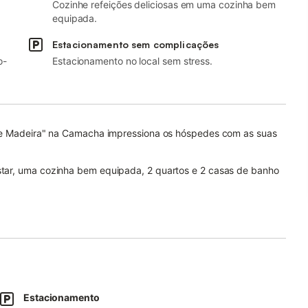
Cozinhe refeições deliciosas em uma cozinha bem
equipada.
Estacionamento sem complicações
o-
Estacionamento no local sem stress.
ome Madeira" na Camacha impressiona os hóspedes com as suas
tar, uma cozinha bem equipada, 2 quartos e 2 casas de banho
de trabalho dedicado para escritório em casa, uma televisão,
upa e uma máquina de secar roupa.
com um jardim, um terraço aberto, um terraço coberto e uma
urta distância a pé.
rar eventos.
Estacionamento
 favor, evite ruídos desnecessários após as 22:00 e seja