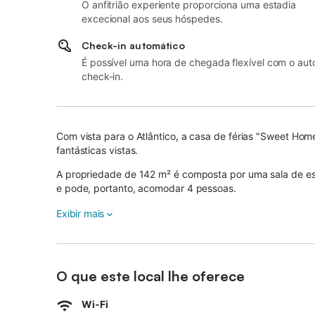
O anfitrião experiente proporciona uma estadia
excecional aos seus hóspedes.
Check-in automático
É possível uma hora de chegada flexível com o aut
check-in.
Com vista para o Atlântico, a casa de férias "Sweet H
fantásticas vistas.
A propriedade de 142 m² é composta por uma sala de es
e pode, portanto, acomodar 4 pessoas.
As comodidades adicionais incluem Wi-Fi com um espaço 
Exibir mais
ar condicionado, aquecimento, uma máquina de lavar ro
A casa de férias dispõe de um espaço exterior privado 
varanda.
As ligações de transportes públicos estão localizadas a c
O que este local lhe oferece
As famílias com crianças são bem-vindas.
Não são permitidos animais de estimação, fumar e celeb
Wi-Fi
A propriedade está localizada numa área residencial; por