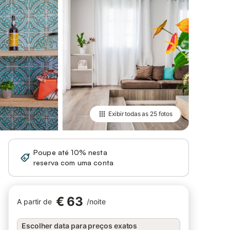
Exibir todas as
25 fotos
Poupe até 10% nesta
Iniciar sessão
reserva com uma conta
€ 63
A partir de
/
noite
Escolher data para preços exatos