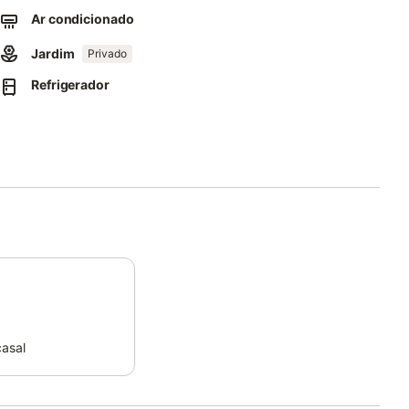
Ar condicionado
m cuidado.
Jardim
Privado
etas.
Refrigerador
nt a Car Madeira (por favor contacte o anfitrião para mais
e energia.
o e para a estação ferroviária, mediante um custo adicional.
 e legalmente exigidos para transmissão ao SEF (Serviço de
asal