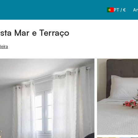
PT
/
€
An
ta Mar e Terraço
eira