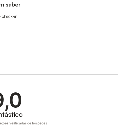
m saber
 check-in
9,0
ntástico
ações verificadas de hóspedes