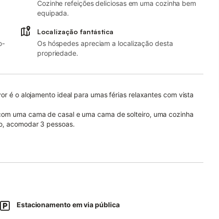
Cozinhe refeições deliciosas em uma cozinha bem
equipada.
Localização fantástica
o-
Os hóspedes apreciam a localização desta
propriedade.
or é o alojamento ideal para umas férias relaxantes com vista
 com uma cama de casal e uma cama de solteiro, uma cozinha
to, acomodar 3 pessoas.
equado para chamadas de vídeo, A/C na sala de estar, um
ivada com varanda onde poderá desfrutar de fantásticas vistas
que inclui um jardim.
artamento.
upermercados, e acesso a transportes públicos, é acessível a pé
Estacionamento em via pública