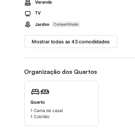
Varanda
São permitidos animais de estimação (máx. 2 cães).
Não são permitidas festas.
TV
Só é permitido fumar na varanda.
Jardim
Compartilhado
Mostrar todas as 43 comodidades
Organização dos Quartos
Quarto
1
Cama de casal
1
Colchão