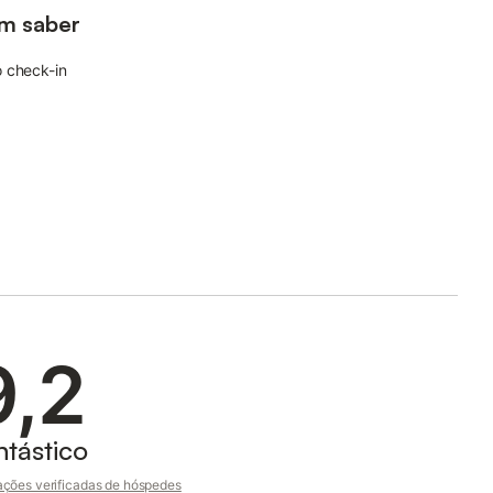
m saber
 check-in
9,2
ntástico
ações verificadas de hóspedes