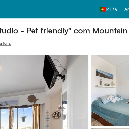
PT
/
€
An
udio - Pet friendly" com Mountain
de Faro