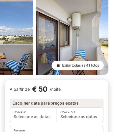
Exibir todas as
41 fotos
€ 50
A partir de
/
noite
Escolher data para preços exatos
Check-in
Check-out
Selecione as datas
Selecione as datas
Pessoas