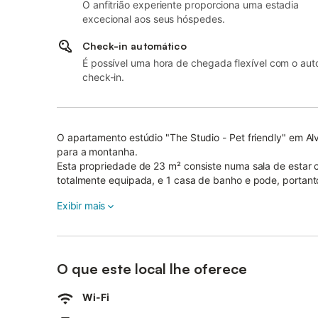
O anfitrião experiente proporciona uma estadia
excecional aos seus hóspedes.
Check-in automático
É possível uma hora de chegada flexível com o aut
check-in.
O apartamento estúdio "The Studio - Pet friendly" em Alv
para a montanha.
Esta propriedade de 23 m² consiste numa sala de estar
totalmente equipada, e 1 casa de banho e pode, portan
Outras amenidades incluem Wi-Fi de alta velocidade ad
Exibir mais
ventilador, bem como TV por cabo.
O apartamento de férias dispõe de uma área exterior pr
de montanha.
A propriedade tem acesso a uma área exterior partilhada 
Praia de Torralta, Alvor, e 3 Irmaos ficam a 150 m do ap
O que este local lhe oferece
O centro da aldeia de Alvor com os seus restaurantes, s
Wi-Fi
no espaço de 5 minutos.
O estacionamento gratuito está disponível na rua.