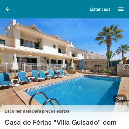
Fotos
Facilidades
Comentários
Listar casa
1
/
24
Escolher data para preços exatos
Casa de Férias "Villa Guisado" com