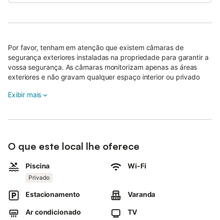
Por favor, tenham em atenção que existem câmaras de
segurança exteriores instaladas na propriedade para garantir a
vossa segurança. As câmaras monitorizam apenas as áreas
exteriores e não gravam qualquer espaço interior ou privado
dos hóspedes.
Exibir mais
O único objetivo é proteger-vos, salvaguardar a propriedade e
assegurar o cumprimento das regras da casa, respeitando
sempre a vossa privacidade.
O que este local lhe oferece
Piscina
Wi-Fi
Privado
Estacionamento
Varanda
Ar condicionado
TV