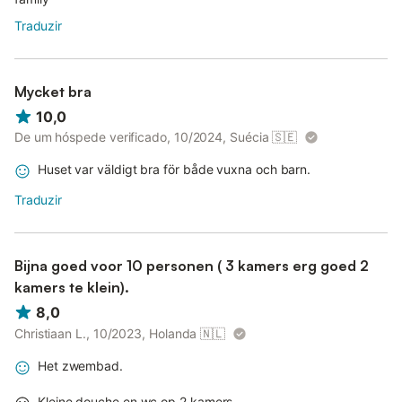
Traduzir
Mycket bra
10,0
De um hóspede verificado, 10/2024, Suécia
🇸🇪
Huset var väldigt bra för både vuxna och barn.
Traduzir
Bijna goed voor 10 personen ( 3 kamers erg goed 2
kamers te klein).
8,0
Christiaan L., 10/2023, Holanda
🇳🇱
Het zwembad.
Kleine douche en wc op 2 kamers.