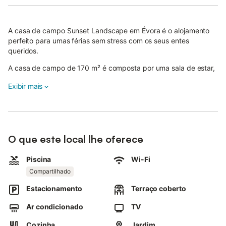
A casa de campo Sunset Landscape em Évora é o alojamento
perfeito para umas férias sem stress com os seus entes
queridos.
A casa de campo de 170 m² é composta por uma sala de estar,
uma sala de jantar, uma cozinha muito bem equipada, 2
Exibir mais
quartos, bem como 1 casa de banho e pode, portanto,
acomodar 4 pessoas.
As comodidades adicionais incluem Wi-Fi, ar condicionado na
sala de estar, um espaço de trabalho dedicado, televisão por
satélite, uma ventoinha, uma máquina de pão, duas máquinas
O que este local lhe oferece
de lavar roupa partilhadas, bem como livros e brinquedos para
crianças. Um berço e uma cadeira alta também estão
Piscina
Wi-Fi
disponíveis.
Compartilhado
A sua área exterior privada inclui um jardim de pedra com
Estacionamento
Terraço coberto
vegetação mediterrânica, mobiliário de jardim, um terraço
aberto, uma cozinha exterior, um churrasco, um parque infantil
Ar condicionado
TV
e um chuveiro exterior.
Cozinha
Jardim