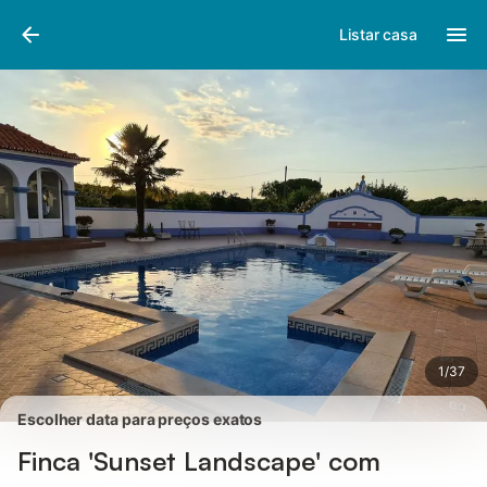
Fotos
Facilidades
Comentários
Listar casa
1
/
37
Escolher data para preços exatos
Finca 'Sunset Landscape' com