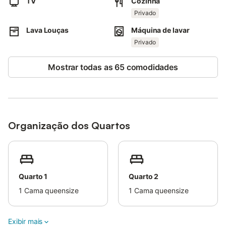
TV
Cozinha
estacionamento numa garagem.
Não são permitidos animais de estimação, fumar e celebrar
Privado
eventos.
Lava Louças
Máquina de lavar
Existem câmaras de segurança e/ou dispositivos de gravação
áudio no local.
Privado
Esta propriedade tem orientações para ajudar os hóspedes com
a separação correcta dos resíduos.
Mostrar todas as 65 comodidades
São fornecidas mais informações no local.
Esta propriedade dispõe de iluminação economizadora de
energia.
Organização dos Quartos
Quarto 1
Quarto 2
1
Cama queensize
1
Cama queensize
Exibir mais