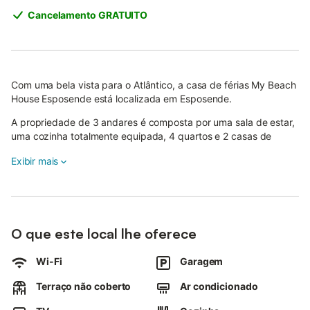
Cancelamento GRATUITO
Com uma bela vista para o Atlântico, a casa de férias My Beach
House Esposende está localizada em Esposende.
A propriedade de 3 andares é composta por uma sala de estar,
uma cozinha totalmente equipada, 4 quartos e 2 casas de
banho e pode, portanto, acomodar 8 pessoas.
Exibir mais
As comodidades adicionais incluem Wi-Fi de alta velocidade
(adequado para chamadas de vídeo), uma televisão, ar
condicionado, uma máquina de lavar roupa, bem como livros e
brinquedos para crianças. Um berço e uma cadeira alta
também estão disponíveis.
O que este local lhe oferece
Este aluguer de férias dispõe de uma área exterior privada com
um terraço aberto e comodidades para churrascos.
Wi-Fi
Garagem
A propriedade está localizada perto da praia e as ligações de
transportes públicos estão a uma curta distância a pé.
Terraço não coberto
Ar condicionado
Está disponível estacionamento gratuito na rua e um lugar de