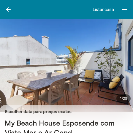
Fotos
Facilidades
Comentários
Listar casa
1
/
28
Escolher data para preços exatos
My Beach House Esposende com
Vista Mar e Ar Cond