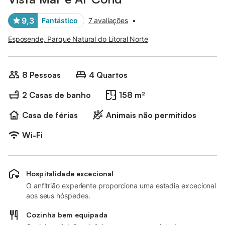
9,3
Fantástico
7 avaliações
•
Esposende, Parque Natural do Litoral Norte
8 Pessoas
4 Quartos
2 Casas de banho
158 m²
Casa de férias
Animais não permitidos
Wi-Fi
Hospitalidade excecional
O anfitrião experiente proporciona uma estadia excecional
aos seus hóspedes.
Cozinha bem equipada