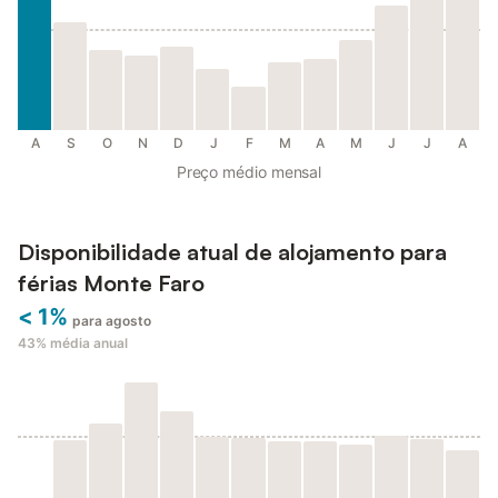
A
S
O
N
D
J
F
M
A
M
J
J
A
Preço médio mensal
Disponibilidade atual de alojamento para
férias Monte Faro
< 1%
para agosto
43%
média anual