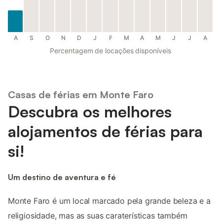
A
S
O
N
D
J
F
M
A
M
J
J
A
Percentagem de locações disponíveis
Casas de férias em Monte Faro
Descubra os melhores
alojamentos de férias para
si!
Um destino de aventura e fé
Monte Faro é um local marcado pela grande beleza e a
religiosidade, mas as suas caraterísticas também