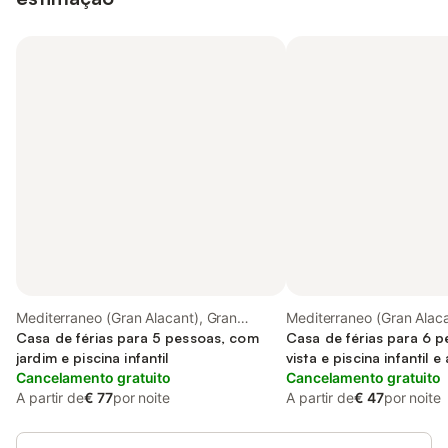
Mediterraneo (Gran Alacant), Gran
Mediterraneo (Gran Alaca
Alacant
Casa de férias para 5 pessoas, com
Alacant
Casa de férias para 6 
jardim e piscina infantil
vista e piscina infantil e
Cancelamento gratuito
and varanda
Cancelamento gratuito
A partir de
€ 77
por noite
A partir de
€ 47
por noite