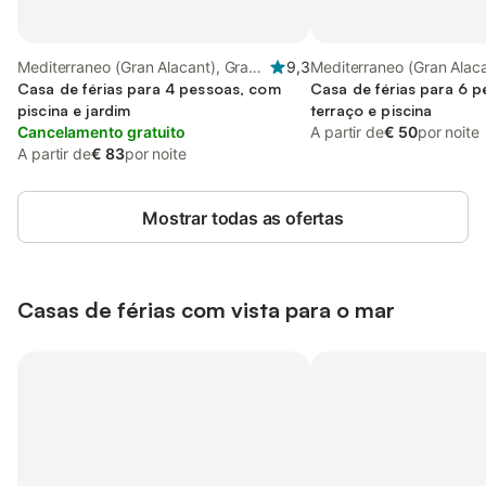
Mediterraneo (Gran Alacant), Gran
9,3
Mediterraneo (Gran Alaca
Alacant
Casa de férias para 4 pessoas, com
Alacant
Casa de férias para 6 
piscina e jardim
terraço e piscina
Cancelamento gratuito
A partir de
€ 50
por noite
A partir de
€ 83
por noite
Mostrar todas as ofertas
Casas de férias com vista para o mar