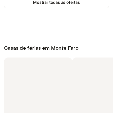
Mostrar todas as ofertas
Poupe até 10% em muitos
Iniciar sessão
alojamentos com uma conta.
Casas de férias em Monte Faro