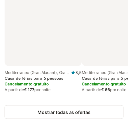
Mediterraneo (Gran Alacant), Gran
8,5
Mediterraneo (Gran Alaca
Alacant
Casa de férias para 6 pessoas
Alacant
Casa de férias para 5 
Cancelamento gratuito
Cancelamento gratuito
A partir de
€ 177
por noite
A partir de
€ 66
por noite
Mostrar todas as ofertas