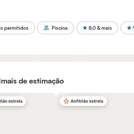
s permitidos
Piscina
8,0
& mais
nimais de estimação
rião estrela
Anfitrião estrela