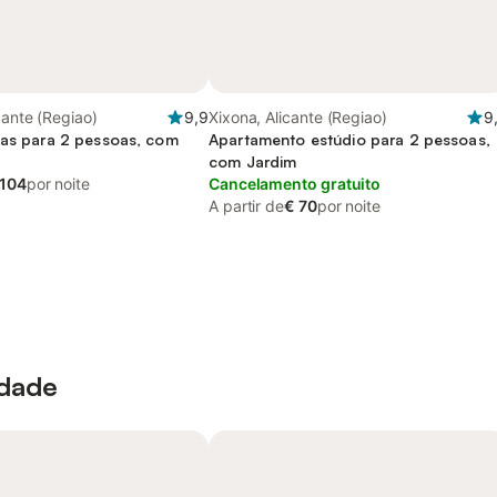
cante (Regiao)
9,9
Xixona, Alicante (Regiao)
9
ias para 2 pessoas, com
Apartamento estúdio para 2 pessoas,
com Jardim
 104
por noite
Cancelamento gratuito
A partir de
€ 70
por noite
idade