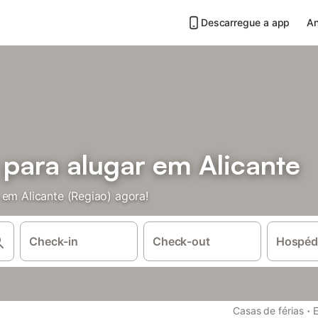
Descarregue a app
An
 para alugar em Alicante
 em Alicante (Regiao) agora!
Check-in
Check-out
Hospéd
·
Casas de férias