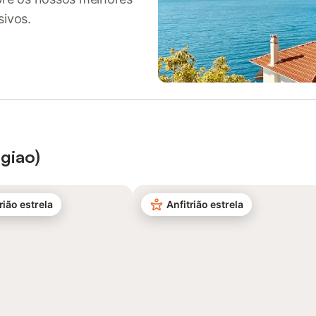
sivos.
egiao)
rião estrela
Anfitrião estrela