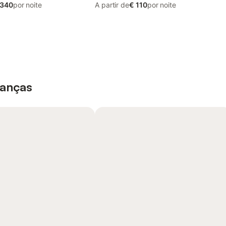
 340
por noite
A partir de
€ 110
por noite
ianças