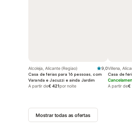
Alcoleja, Alicante (Regiao)
9,0
Villena, Alic
Casa de férias para 16 pessoas, com
Casa de fér
Varanda e Jacuzzi e ainda Jardim
Cancelament
A partir de
€ 421
por noite
A partir de
€
Mostrar todas as ofertas