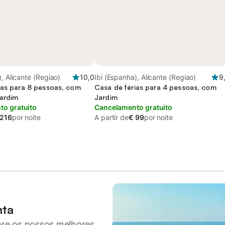
), Alicante (Regiao)
10,0
Ibi (Espanha), Alicante (Regiao)
9
ias para 8 pessoas, com
Casa de férias para 4 pessoas, com
ardim
Jardim
o gratuito
Cancelamento gratuito
 216
por noite
A partir de
€ 99
por noite
nta
pre os nossos melhores