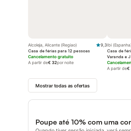
Alcoleja, Alicante (Regiao)
9,3
Ibi (Espanha
Casa de férias para 12 pessoas
Casa de fér
Cancelamento gratuito
Varanda e J
A partir de
€ 32
por noite
Cancelament
A partir de
€
Mostrar todas as ofertas
Poupe até 10% com uma co
Quando tiver sessão iniciada, verá sem