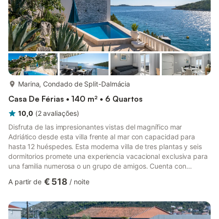
mais...
Marina, Condado de Split-Dalmácia
Casa De Férias • 140 m² • 6 Quartos
10,0
(
2
avaliações
)
Disfruta de las impresionantes vistas del magnífico mar
Adriático desde esta villa frente al mar con capacidad para
hasta 12 huéspedes. Esta moderna villa de tres plantas y seis
dormitorios promete una experiencia vacacional exclusiva para
una familia numerosa o un grupo de amigos. Cuenta con
numerosas comodidades y actividades divertidas. Dispone de
€ 518
A partir de
/
noite
una piscina privada para que los huéspedes puedan darse un
baño cuando les apetezca. También pueden bañarse en las
aguas cristalinas del mar por la mañana o por la tarde. También
hay una ducha exterior en el jardín, una zona de barbacoa al