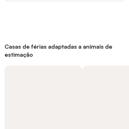
Poupe até 10% em muitos
Iniciar sessão
alojamentos com uma conta.
Casas de férias adaptadas a animais de
estimação