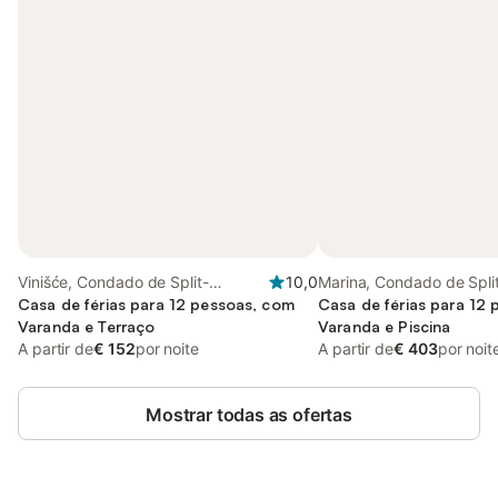
Vinišće, Condado de Split-
10,0
Marina, Condado de Spli
Dalmácia
Casa de férias para 12 pessoas, com
Casa de férias para 12
Varanda e Terraço
Varanda e Piscina
A partir de
€ 152
por noite
A partir de
€ 403
por noit
Mostrar todas as ofertas