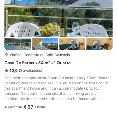
aire...
mais...
Vinišće, Condado de Split-Dalmácia
Casa De Férias • 34 m² • 1 Quarto
10,0
(
2
avaliações
)
One bedroom apartment Anton A is located only 100m from the
center of Vinišće and the sea. It is situated on the first floor of
this apartment house and it can accommodate up to four
persons. The apartment consist of a main living area, a
comfortable double bed bedroom and a bathroom with a
shower. In the lovely main area you can find fully equipped
€ 57
A partir de
/
noite
kitchen with kitchen utensils and all the necessary
contemporary cooking appliances. Next to the kitchen, there's