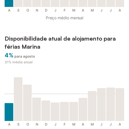
A
S
O
N
D
J
F
M
A
M
J
J
A
Preço médio mensal
Disponibilidade atual de alojamento para
férias Marina
4%
para agosto
31%
média anual
A
S
O
N
D
J
F
M
A
M
J
J
A