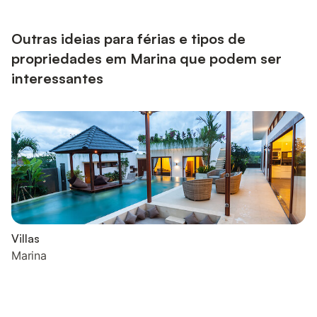
a dining area and a living area with a TV and a couch. The
couch can be used as an double bed for additional guests. The
main area ...
Outras ideias para férias e tipos de
propriedades em Marina que podem ser
interessantes
Villas
Marina