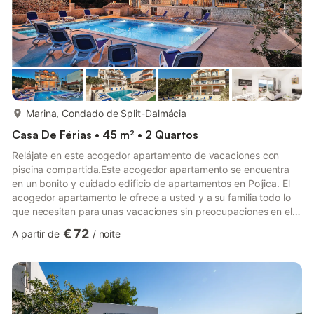
mais...
Marina, Condado de Split-Dalmácia
Casa De Férias • 45 m² • 2 Quartos
Relájate en este acogedor apartamento de vacaciones con
piscina compartida.Este acogedor apartamento se encuentra
en un bonito y cuidado edificio de apartamentos en Poljica. El
acogedor apartamento le ofrece a usted y a su familia todo lo
que necesitan para unas vacaciones sin preocupaciones en el
Adriático. Disfrute de su café matutino y un pequeño desayuno
€ 72
A partir de
/
noite
en el balcón y haga planes para sus excursiones y actividades
en los alrededores.Después de sus excursiones, podrá relajarse
en la piscina comunitaria. Dese un chapuzón en la bañera de
hidromasaje o juegue en el agua con sus hijos en la...