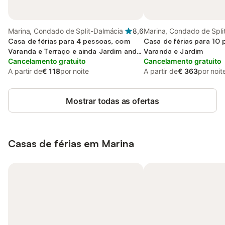
Marina, Condado de Split-Dalmácia
8,6
Marina, Condado de Spli
Casa de férias para 4 pessoas, com
Dalmácia
Casa de férias para 10
Varanda e Terraço e ainda Jardim and
Varanda e Jardim
Piscina
Cancelamento gratuito
Cancelamento gratuito
A partir de
€ 118
por noite
A partir de
€ 363
por noit
Mostrar todas as ofertas
Casas de férias em Marina