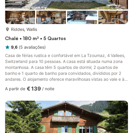
mais...
Riddes, Wallis
Chalé • 180 m² • 5 Quartos
9,6
(
5
avaliações
)
Casa de férias rustica e confortável em La Tzoumaz, 4 Vallees,
Switzerland para 10 pessoas. A casa está situada numa zona
montanhosa. A casa têm 5 quartos de dormir, 2 quartos de
banho e 1 quarto de banho para convidados, divididos por 2
andares. O alojamento oferece maravilhosas vistas ao vale e à
montanha. A proximidade de activitidades desportivas faz
€ 139
A partir de
/
noite
desta casa de férias um alojamento apropiado para passar suas
férias em Switzerland com sua família o seus amigos. Interior da
casacasa de férias de 2 andaressala de estar/jantar com
televisãolareira na sala de estar (lenha)5 quartos de dor...