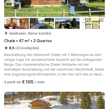
mais...
Adelboden, Berna (cantão)
Chalé • 47 m² • 2 Quartos
8,5
(
22
avaliações
)
Beschreibung der Unterkunft Chalet mit 2 Wohnungen an sehr
ruhiger Lage mit wunderschöner Aussicht auf die umliegenden
Berge. Das charakteristische Chalet-Ambiente mit der
heimeligen Ausstrahlung und der natürlichen Herzlichkeit, bildet
eine ungezwungene Atmosphäre, in der man sich wie zu Hause
fühlt. Sonstiges Bettwäsche inkl. Küchenabwasch- und
€ 105
A partir de
/
noite
Trockentücher sind vorhanden. Badwäsche steht nicht zur
Verfügung und muss selber mitgebracht werden. Beschreibung
der Wohnung 3-Zimmerwohnung im Parterre. 2 Schlafzimmer
mit je 2 Einzelbetten. Wohn-Esszimmer mit Bettsofa, Kinderbett
vorhanden. Bad...