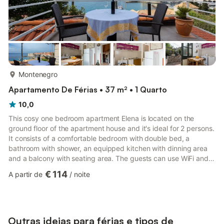
mais...
Montenegro
Apartamento De Férias • 37 m² • 1 Quarto
10,0
This cosy one bedroom apartment Elena is located on the
ground floor of the apartment house and it's ideal for 2 persons.
It consists of a comfortable bedroom with double bed, a
bathroom with shower, an equipped kitchen with dinning area
and a balcony with seating area. The guests can use WiFi and
Air-conditioning for free while the washing machine is possible
€ 114
A partir de
/
noite
to use for an extra fee of 4€ per use that will be charged from
the owner. During Your stay You can enjoy on the balcony with a
breathtaking view overlooking the sea and the old town of
Dubrovnik. The apartment is located in a very po...
Outras ideias para férias e tipos de