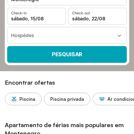
Check-in
Check-out
sábado, 15/08
sábado, 22/08
Hospédes
PESQUISAR
Encontrar ofertas
Piscina
Piscina privada
Ar condici
Apartamento de férias mais populares em
Montenegro