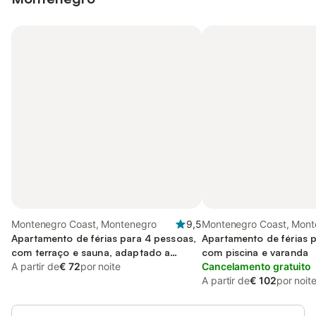
Montenegro Coast, Montenegro
9,5
Montenegro Coast, Mont
Apartamento de férias para 4 pessoas,
Apartamento de férias 
com terraço e sauna, adaptado a
com piscina e varanda
crianças
A partir de
€ 72
por noite
Cancelamento gratuito
A partir de
€ 102
por noit