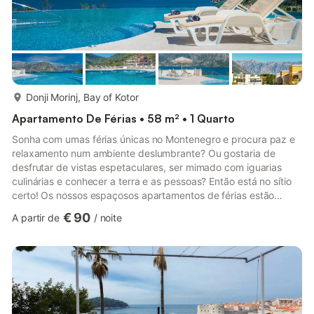
mais...
Donji Morinj, Bay of Kotor
Apartamento De Férias • 58 m² • 1 Quarto
Sonha com umas férias únicas no Montenegro e procura paz e
relaxamento num ambiente deslumbrante? Ou gostaria de
desfrutar de vistas espetaculares, ser mimado com iguarias
culinárias e conhecer a terra e as pessoas? Então está no sítio
certo! Os nossos espaçosos apartamentos de férias estão
localizados num complexo de férias recém-construído e são a
€ 90
A partir de
/
noite
acomodação perfeita para umas férias de primeira classe na
Baía de Kotor! Já pode ansiar pela vista única e inesquecível da
piscina sobre o fiorde em direção a Perast e às ilhas. Guardará
esta vista na memória por muito tempo! O acolhedor comple...