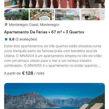
mais...
Montenegro Coast, Montenegro
Apartamento De Férias • 67 m² • 3 Quartos
8,6
(
2
avaliações
)
Estes dois apartamentos de três quartos estão situados numa
zona tranquila perto da famosa praia com bandeira azul de
Utjeha. O MNA004 é um apartamento simples no rés-do-chão
com um terraço virado para o mar e um terraço traseiro
sombreado. O MNA003 é o apartamento no andar superior,
também com um belo terraço e vista mar. A praia próxima fica
€ 128
A partir de
/
noite
do outro lado da estrada costeira e oferece restaurantes, bares
e desportos aquáticos. Bar é uma cidade portuária com partes
modernas e históricas, muita vegetação, ligações de barco
para a Itália, inúmeros festivais e o Parque Nacional do Lago
Skadar...