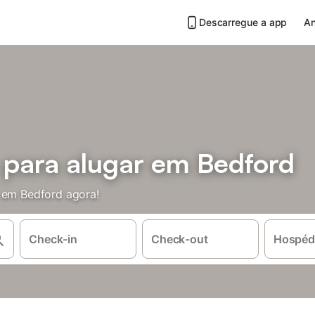
Descarregue a app
An
s para alugar em Bedford
s em Bedford agora!
Check-in
Check-out
Hospéd