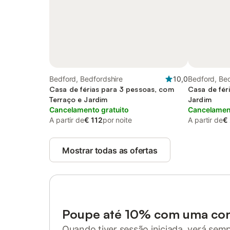
Bedford, Bedfordshire
10,0
Bedford, Bed
Casa de férias para 3 pessoas, com
Casa de fér
Terraço e Jardim
Jardim
Cancelamento gratuito
Cancelament
A partir de
€ 112
por noite
A partir de
€
Mostrar todas as ofertas
Poupe até 10% com uma co
Quando tiver sessão iniciada, verá sem