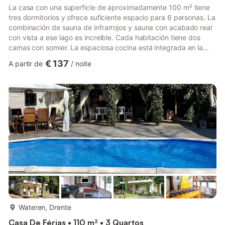
La casa con una superficie de aproximadamente 100 m² tiene
tres dormitorios y ofrece suficiente espacio para 6 personas. La
combinación de sauna de infrarrojos y sauna con acabado real
con vista a ese lago es increíble. Cada habitación tiene dos
camas con somier. La espaciosa cocina está integrada en la
sala de estar. Desde la sala de estar y el comedor, puede tener
€ 137
A partir de
/
noite
una vista increíble del lago Lauwersmeer. El baño tiene una
ducha y un inodoro, hay un aseo de invitados separado. Tiene
dos terrazas con barbacoa. También hay una lavadora y un
lavavajillas disponibles. Hay (nl) televisión por ...
mais...
Wateren, Drente
Casa De Férias • 110 m² • 3 Quartos