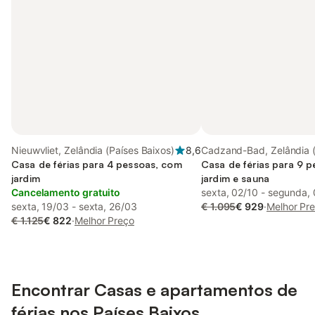
Nieuwvliet, Zelândia (Países Baixos)
8,6
Cadzand-Bad, Zelândia 
Casa de férias para 4 pessoas, com
Baixos)
Casa de férias para 9 
jardim
jardim e sauna
Cancelamento gratuito
sexta, 02/10 - segunda,
sexta, 19/03 - sexta, 26/03
€ 1.095
€ 929
·
Melhor Pr
€ 1.125
€ 822
·
Melhor Preço
Encontrar Casas e apartamentos de
férias nos Países Baixos