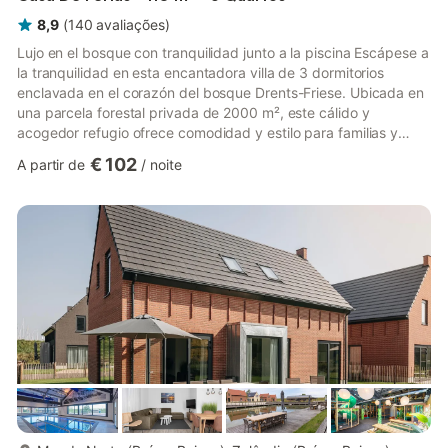
8,9
(
140
avaliações
)
Lujo en el bosque con tranquilidad junto a la piscina Escápese a
la tranquilidad en esta encantadora villa de 3 dormitorios
enclavada en el corazón del bosque Drents-Friese. Ubicada en
una parcela forestal privada de 2000 m², este cálido y
acogedor refugio ofrece comodidad y estilo para familias y
amigos. Disfrute de mañanas tranquilas en el colorido salón,
€ 102
A partir de
/
noite
prepare comidas frescas en la cocina abierta y relájese en el
espacioso jardín. La piscina privada climatizada (abierta de
abril a octubre) y la terraza cubierta de estilo ibicenco con
chimenea al aire libre la hacen perfecta para tardes...
mais...