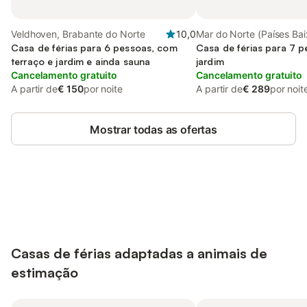
Veldhoven, Brabante do Norte
10,0
Mar do Norte (Países Bai
Casa de férias para 6 pessoas, com
Zelândia (Países Baixos)
Casa de férias para 7 
terraço e jardim e ainda sauna
jardim
Cancelamento gratuito
Cancelamento gratuito
A partir de
€ 150
por noite
A partir de
€ 289
por noit
Mostrar todas as ofertas
Poupe até 10% em muitos
Iniciar sessão
alojamentos com uma conta.
Casas de férias adaptadas a animais de
estimação