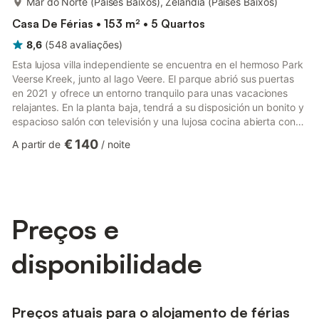
Mar do Norte (Países Baixos), Zelândia (Países Baixos)
Casa De Férias • 153 m² • 5 Quartos
8,6
(
548
avaliações
)
Esta lujosa villa independiente se encuentra en el hermoso Park
Veerse Kreek, junto al lago Veere. El parque abrió sus puertas
en 2021 y ofrece un entorno tranquilo para unas vacaciones
relajantes. En la planta baja, tendrá a su disposición un bonito y
espacioso salón con televisión y una lujosa cocina abierta con
vinoteca, microondas y lavavajillas. También hay un dormitorio
€ 140
A partir de
/
noite
con cuarto de baño en suite con ducha a ras de suelo. Hay un
trastero con lavadora y secadora, aunque estos
electrodomésticos no son estándar. Un aseo independiente en
el pasillo completa esta planta. En la primera pla...
Preços e
disponibilidade
Preços atuais para o alojamento de férias