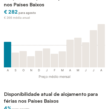
nos Países Baixos
€ 282
para agosto
€ 266
média anual
A
S
O
N
D
J
F
M
A
M
J
J
A
Preço médio mensal
Disponibilidade atual de alojamento para
férias nos Países Baixos
4%