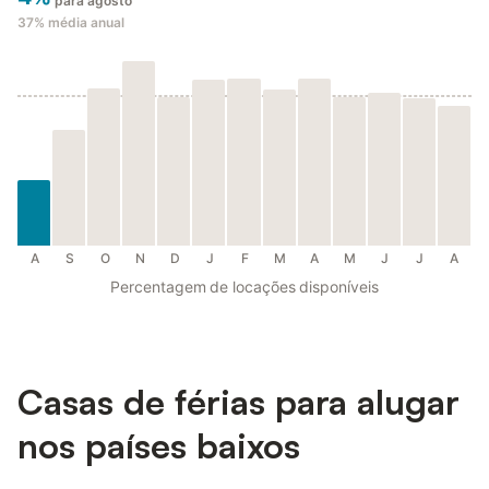
para agosto
37%
média anual
A
S
O
N
D
J
F
M
A
M
J
J
A
Percentagem de locações disponíveis
Casas de férias para alugar
nos países baixos