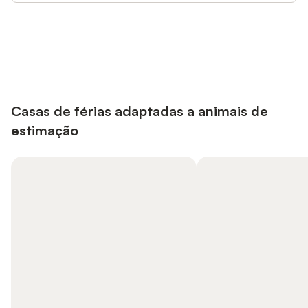
Poupe até 10% em muitos
Iniciar sessão
alojamentos com uma conta.
Casas de férias adaptadas a animais de
estimação