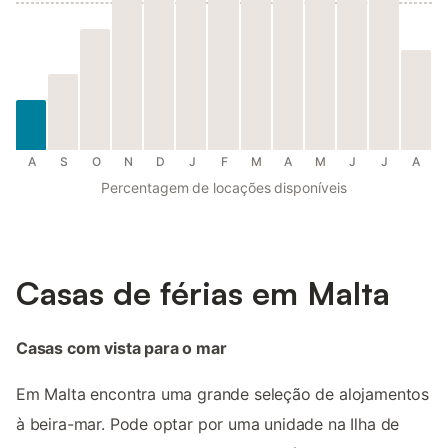
A
S
O
N
D
J
F
M
A
M
J
J
A
Percentagem de locações disponíveis
Casas de férias em Malta
Casas com vista para o mar
Em Malta encontra uma grande seleção de alojamentos
à beira-mar. Pode optar por uma unidade na Ilha de