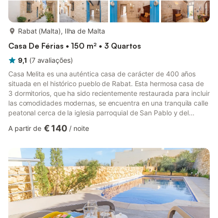
mais...
Rabat (Malta), Ilha de Malta
Casa De Férias • 150 m² • 3 Quartos
9,1
(
7
avaliações
)
Casa Melita es una auténtica casa de carácter de 400 años
situada en el histórico pueblo de Rabat. Esta hermosa casa de
3 dormitorios, que ha sido recientemente restaurada para incluir
las comodidades modernas, se encuentra en una tranquila calle
peatonal cerca de la iglesia parroquial de San Pablo y del
centro del pueblo. Todas las habitaciones de la planta baja
€ 140
A partir de
/
noite
rodean un patio soleado, con zona de barbacoa y total
privacidad. La planta baja incluye un amplio hall de entrada,
una cocina independiente totalmente equipada y un comedor y
un hermoso salón / sala de estar, con televisión vía sa...