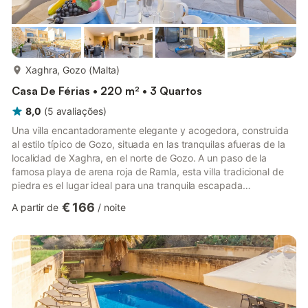
mais...
Xaghra, Gozo (Malta)
Casa De Férias • 220 m² • 3 Quartos
8,0
(
5
avaliações
)
Una villa encantadoramente elegante y acogedora, construida
al estilo típico de Gozo, situada en las tranquilas afueras de la
localidad de Xaghra, en el norte de Gozo. A un paso de la
famosa playa de arena roja de Ramla, esta villa tradicional de
piedra es el lugar ideal para una tranquila escapada
mediterránea. Esta moderna villa tiene capacidad para alojar
€ 166
A partir de
/
noite
cómodamente a seis personas. Al entrar en la villa, un elegante
pasillo le lleva a un salón-comedor diáfano con una cocina
completa abierta. La zona de estar está amueblada con un
gran sofá cómodo y un televisor de pantalla plana, y da ...