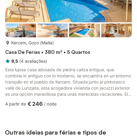
mais...
Kercem, Gozo (Malta)
Casa De Férias • 380 m² • 5 Quartos
9,5
(
4
avaliações
)
Esta lujosa casa adosada de piedra caliza antigua, que
combina lo antiguo con lo moderno, se encuentra en un entorno
tranquilo en el pueblo de Kercem. Situada junto al pintoresco
valle de Lunzjata, esta acogedora vivienda con jacuzzi exterior
es una opción maravillosa para unas merecidas vacaciones. El
encanto mediterráneo le da la bienvenida al entrar en esta
€ 246
A partir de
/
noite
encantadora propiedad; la sala de estar, con un acogedor sofá
y televisión, da paso a un amplio comedor con capacidad para
8 personas, aunque con espacio para más. Una cocina abierta
totalmente equipada con todas las comodidades, incl...
Outras ideias para férias e tipos de