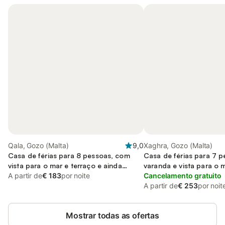
Qala, Gozo (Malta)
9,0
Xaghra, Gozo (Malta)
Casa de férias para 8 pessoas, com
Casa de férias para 7 
vista para o mar e terraço e ainda
varanda e vista para o 
piscina, com animais de estimação
A partir de
€ 183
por noite
piscina and jardim
Cancelamento gratuito
A partir de
€ 253
por noit
Mostrar todas as ofertas