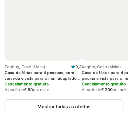
Zebbug, Gozo (Malta)
9,3
Xaghra, Gozo (Malta)
Casa de férias para 4 pessoas, com
Casa de férias para 4 
varanda e vista para o mar, adaptado a
piscina e vista para o m
crianças
Cancelamento gratuito
jardim, adaptado a cria
Cancelamento gratuito
A partir de
€ 99
por noite
A partir de
€ 200
por noit
Mostrar todas as ofertas