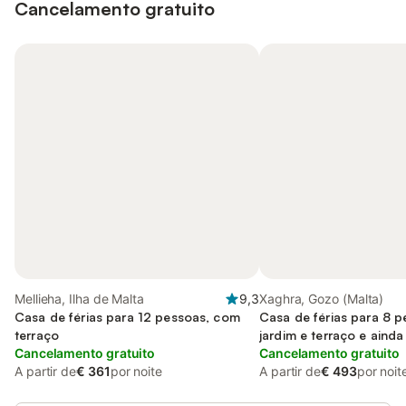
Cancelamento gratuito
Mellieha, Ilha de Malta
9,3
Xaghra, Gozo (Malta)
Casa de férias para 12 pessoas, com
Casa de férias para 8 
terraço
jardim e terraço e ainda
Cancelamento gratuito
adaptado a crianças
Cancelamento gratuito
A partir de
€ 361
por noite
A partir de
€ 493
por noit