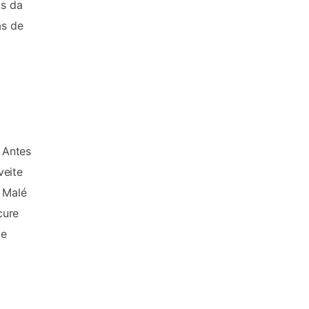
as da
as de
 Antes
veite
, Malé
cure
 e