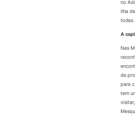
no Add
ilha d
todas.
A capi
Nas Ma
reconh
encont
de pro
para c
tem um
visita
Mesqui