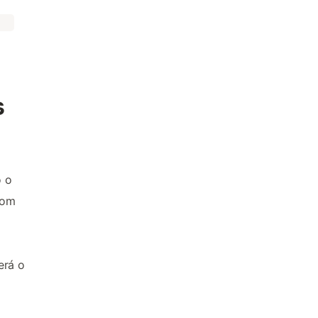
s
o o
com
erá o