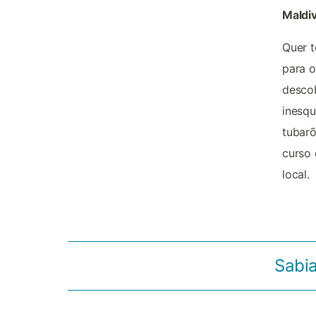
Maldiv
Quer t
para o
descob
inesqu
tubarõ
curso
local.
Sabia