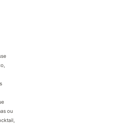
sse
co,
s
ue
has ou
cktail,