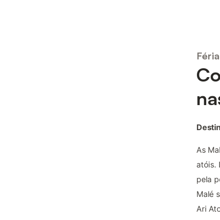
Féri
Co
na
Desti
As Mal
atóis.
pela p
Malé s
Ari At