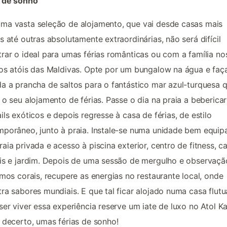
 de sonho
a vasta seleção de alojamento, que vai desde casas mais
s até outras absolutamente extraordinárias, não será difícil
rar o ideal para umas férias românticas ou com a família no
os atóis das Maldivas. Opte por um bungalow na água e faç
a a prancha de saltos para o fantástico mar azul-turquesa 
 o seu alojamento de férias. Passe o dia na praia a bebericar
ils exóticos e depois regresse à casa de férias, de estilo
porâneo, junto à praia. Instale-se numa unidade bem equip
aia privada e acesso à piscina exterior, centro de fitness, 
is e jardim. Depois de uma sessão de mergulho e observaçã
imos corais, recupere as energias no restaurante local, onde
ra sabores mundiais. E que tal ficar alojado numa casa flutu
ser viver essa experiência reserve um iate de luxo no Atol Ka
 decerto, umas férias de sonho!