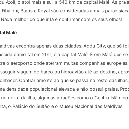
u Atoll, o atol mais a sul, a 540 km da capital Malé. As prai
e Fihalohi, Baros e Royal são consideradas a mais paradisíac
 Nada melhor do que ir lá e confirmar com os seus olhos!
tal Malé
ldivas encontra apenas duas cidades, Addu City, que só foi
ecida como tal em 2011, e a capital Malé. É em Malé que se
ra o aeroporto onde aterram muitas companhias europeias.
sseguir viagem de barco ou hidroavião até ao destino, apro
onhecer. Contrariamente ao que se passa no resto das ilhas
a densidade populacional elevada e não possui praias. Pro
r, no norte da ilha, algumas atracões como o Centro Islâmico
ta, o Palácio do Sultão e o Museu Nacional das Maldivas.