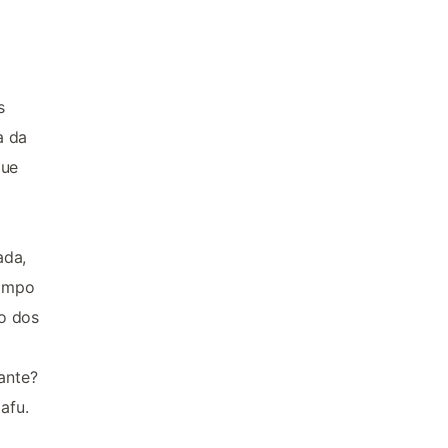
s
a da
que
ada,
campo
o dos
ante?
afu.