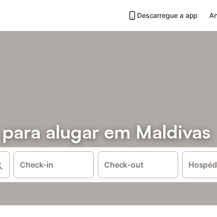
Descarregue a app
An
 para alugar em Maldivas
Check-in
Check-out
Hospéd