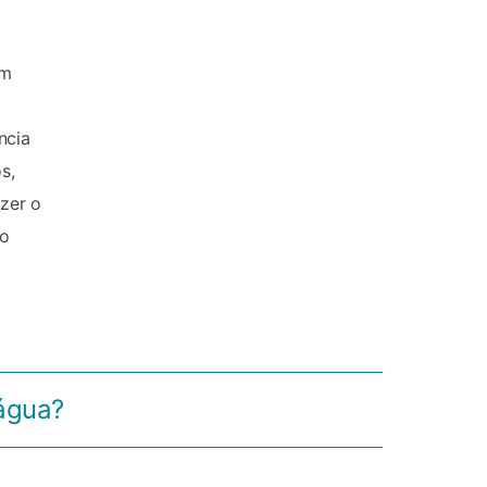
ém
ncia
s,
zer o
ho
 água?