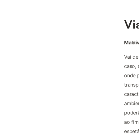
Vi
Maldiv
Vai de
caso, 
onde p
transp
caract
ambien
poderã
ao fim
espetá