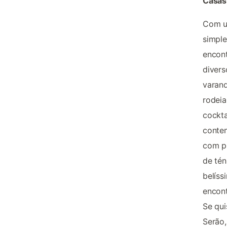
Casas
Com um
simple
encont
divers
varand
rodeia
cockta
contem
com pr
de tén
belíss
encont
Se qui
Serão,