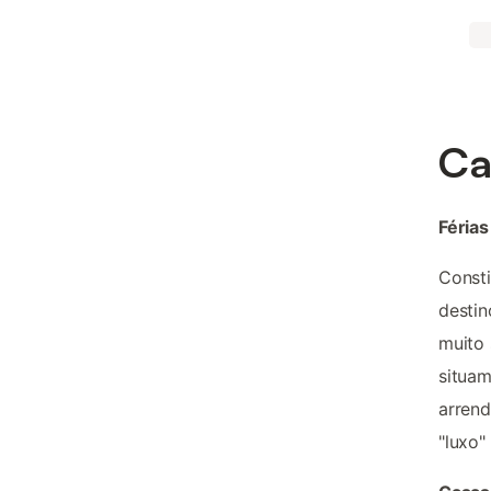
Ca
Férias
Consti
destin
muito 
situam
arrend
"luxo"