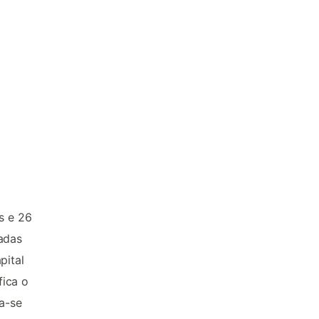
s e 26
tadas
pital
fica o
ua-se