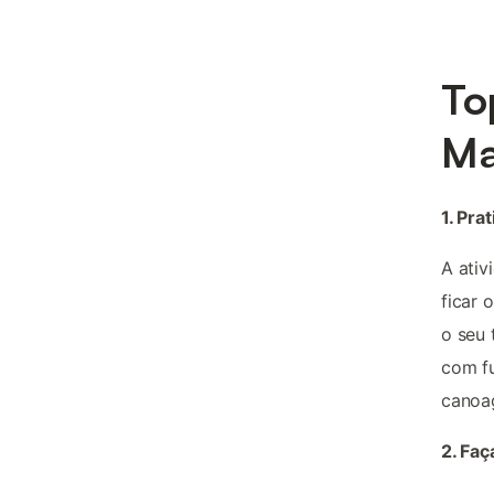
To
Ma
1. Pra
A ativ
ficar 
o seu 
com fu
canoag
2. Faç