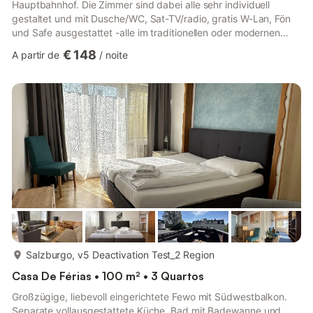
Hauptbahnhof. Die Zimmer sind dabei alle sehr individuell
gestaltet und mit Dusche/WC, Sat-TV/radio, gratis W-Lan, Fön
und Safe ausgestattet -alle im traditionellen oder modernen
österreichischen Stil. Die Vierbettzimmer sind normalerweise mit
€ 148
A partir de
/
noite
einem Doppelbett und zwei Einzelbetten ausgestattet. Wir
haben jedoch auch Zimmer mit Doppelbett und Doppel-couch
zur Verfügung - bitte lassen Sie uns wissen was Sie benötigen.
Einige Zimmer sind straßenseitig gelegen und einige auch hof...
mais...
Salzburgo, v5 Deactivation Test_2 Region
Casa De Férias • 100 m² • 3 Quartos
Großzügige, liebevoll eingerichtete Fewo mit Südwestbalkon.
Separate vollausgestattete Küche, Bad mit Badewanne und