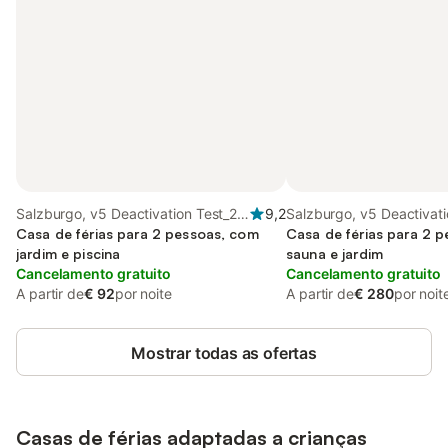
Salzburgo, v5 Deactivation Test_2
9,2
Salzburgo, v5 Deactivati
Region
Casa de férias para 2 pessoas, com
Region
Casa de férias para 2 
jardim e piscina
sauna e jardim
Cancelamento gratuito
Cancelamento gratuito
A partir de
€ 92
por noite
A partir de
€ 280
por noit
Mostrar todas as ofertas
Casas de férias adaptadas a crianças