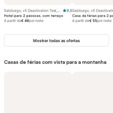
Salzburgo, v5 Deactivation Test_2
9,5
Salzburgo, v5 Deactivati
Region
Hotel para 2 pessoas, com terraço
Region
Casa de férias para 2 
A partir de
€ 46
por noite
A partir de
€ 55
por noite
Mostrar todas as ofertas
Casas de férias com vista para a montanha