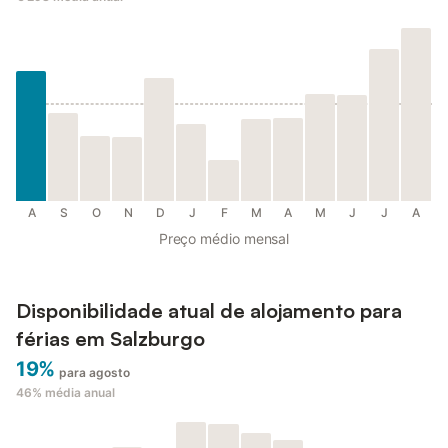
A
S
O
N
D
J
F
M
A
M
J
J
A
Preço médio mensal
Disponibilidade atual de alojamento para
férias em Salzburgo
19%
para agosto
46%
média anual