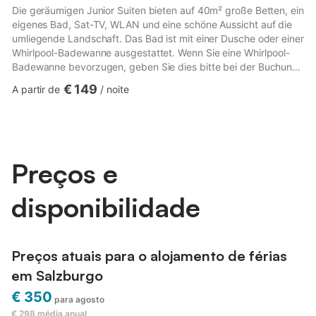
Die geräumigen Junior Suiten bieten auf 40m² große Betten, ein
eigenes Bad, Sat-TV, WLAN und eine schöne Aussicht auf die
umliegende Landschaft. Das Bad ist mit einer Dusche oder einer
Whirlpool-Badewanne ausgestattet. Wenn Sie eine Whirlpool-
Badewanne bevorzugen, geben Sie dies bitte bei der Buchung
an Ein echter Geheimtipp in Salzburg ist unser familiengeführtes
€ 149
A partir de
/
noite
Vier-Sterne-Hotel im Stadtteil Leopoldskron Moos. Es liegt
sonnig und ruhig am Fuße des Untersberges, zentral für
Geschäftsreisende und Urlauber. Unsere Zimmer sind mit
Klimaanlage, Dusche, WC und Sat-TV ausgestattet. Direkte
Busv...
Preços e
disponibilidade
Preços atuais para o alojamento de férias
em Salzburgo
€ 350
para agosto
€ 298
média anual