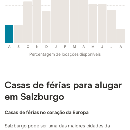
A
S
O
N
D
J
F
M
A
M
J
J
A
Percentagem de locações disponíveis
Casas de férias para alugar
em Salzburgo
Casas de férias no coração da Europa
Salzburgo pode ser uma das maiores cidades da