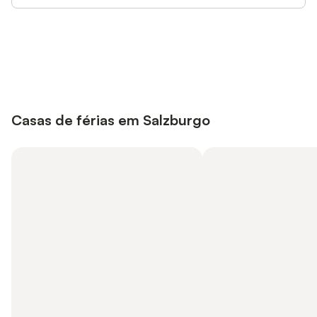
Poupe até 10% em muitos
Iniciar sessão
alojamentos com uma conta.
Casas de férias em Salzburgo