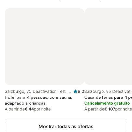
Salzburgo, v5 Deactivation Test_2
9,0
Salzburgo, v5 Deactivati
Region
Hotel para 4 pessoas, com sauna,
Region
Casa de férias para 4 
adaptado a crianças
Cancelamento gratuito
A partir de
€ 44
por noite
A partir de
€ 107
por noite
Mostrar todas as ofertas