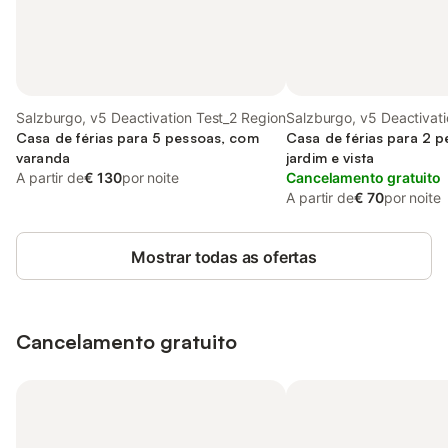
Salzburgo, v5 Deactivation Test_2 Region
Salzburgo, v5 Deactivati
Casa de férias para 5 pessoas, com
Region
Casa de férias para 2 
varanda
jardim e vista
A partir de
€ 130
por noite
Cancelamento gratuito
A partir de
€ 70
por noite
Mostrar todas as ofertas
Cancelamento gratuito