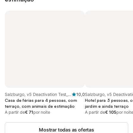
Salzburgo, v5 Deactivation Test_2
10,0
Salzburgo, v5 Deactivati
Region
Casa de férias para 4 pessoas, com
Region
Hotel para 3 pessoas, 
terraço, com animais de estimação
jardim e ainda terraço
A partir de
€ 71
por noite
A partir de
€ 105
por noit
Mostrar todas as ofertas