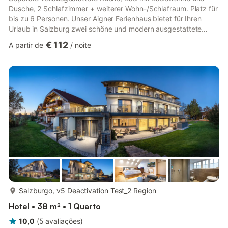
Dusche, 2 Schlafzimmer + weiterer Wohn-/Schlafraum. Platz für
bis zu 6 Personen. Unser Aigner Ferienhaus bietet für Ihren
Urlaub in Salzburg zwei schöne und modern ausgestattete
Ferienwohnungen in Salzburg-Aigen, einem der lebens- und
€ 112
A partir de
/
noite
liebeswertesten Stadtteile von Salzburg. Nur wenige Minuten
von der Altstadt entfernt, direkt an der Salzach und in einer
ruhigen Wohngegend gelegen, lernen Sie die Mozartstadt von
Ihrer besten Seite kennen. In unserem Haus genießen Sie Ihren
Url...
mais...
Salzburgo, v5 Deactivation Test_2 Region
Hotel • 38 m² • 1 Quarto
10,0
(
5
avaliações
)