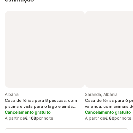
Albânia
Sarandë, Albânia
Casa de férias para 8 pessoas, com
Casa de férias para 6 
piscina e vista para o lago e ainda
varanda, com animais d
jardim and varanda, adaptado a
Cancelamento gratuito
Cancelamento gratuito
crianças
A partir de
€ 168
por noite
A partir de
€ 80
por noite