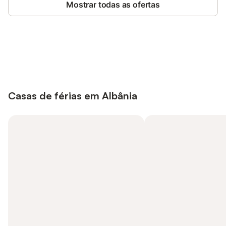
Mostrar todas as ofertas
Poupe até 10% em muitos
Iniciar sessão
alojamentos com uma conta.
Casas de férias em Albânia