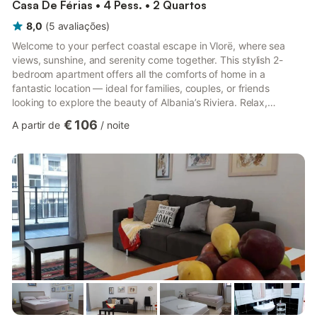
Casa De Férias • 4 Pess. • 2 Quartos
8,0
(
5
avaliações
)
Welcome to your perfect coastal escape in Vlorë, where sea
views, sunshine, and serenity come together. This stylish 2-
bedroom apartment offers all the comforts of home in a
fantastic location — ideal for families, couples, or friends
looking to explore the beauty of Albania’s Riviera. Relax,
unwind, and discover everything this vibrant seaside city has to
€ 106
A partir de
/
noite
offer. 🏠 The Apartment Bright and modern 2-bedroom
apartment Comfortable living area with TV and internet access
2 stylish bathrooms with walk-in showers Sleeps up to 4 guests
Free on-site parking Air-conditioned throughout for year-roun...