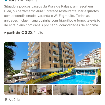
Situado a poucos passos da Praia de Palasa, um resort em
Olea, o Apartamento Aura 1 oferece restaurante, bar e quartos
com ar condicionado, varanda e Wi-Fi gratuito. Todas as
unidades incluem uma cozinha com frigorífico e forno, televisão
de ecrã plano com canais por cabo, comodidades de engomar,
um roupeiro e uma área de estar com um sofá-cama. A casa de
€ 322
A partir de
/
noite
banho privativa totalmente equipada inclui um bidé, secador de
cabelo e toalhas. Dispõe de praia privada e estacionamento
gratuito. Se causar danos à propriedade durante a sua estadia,
poderá ter de pagar de acordo com a política de danos ...
mais...
Albânia