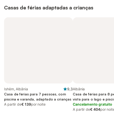
Casas de férias adaptadas a crianças
Ishëm, Albânia
9,3
Albânia
Casa de férias para 7 pessoas, com
Casa de férias para 8 
piscina e varanda, adaptado a crianças
vista para o lago e pisc
A partir de
€ 139
por noite
jardim, com animais de
Cancelamento gratuito
A partir de
€ 404
por noit