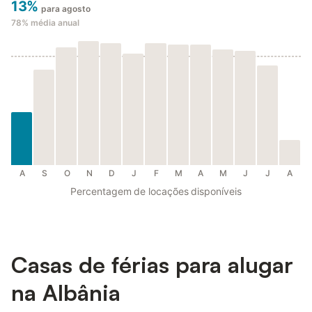
13%
para agosto
78%
média anual
A
S
O
N
D
J
F
M
A
M
J
J
A
Percentagem de locações disponíveis
Casas de férias para alugar
na Albânia