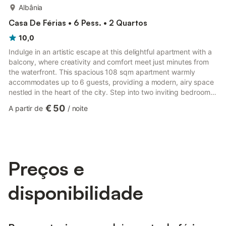
mais...
Albânia
Casa De Férias • 6 Pess. • 2 Quartos
10,0
Indulge in an artistic escape at this delightful apartment with a
balcony, where creativity and comfort meet just minutes from
the waterfront. This spacious 108 sqm apartment warmly
accommodates up to 6 guests, providing a modern, airy space
nestled in the heart of the city. Step into two inviting bedrooms:
the master offers a plush double bed, while the second features
€ 50
A partir de
/
noite
two comfy singles. The living room couch effortlessly
transforms into a bed for two, ensuring everyone finds their
spot. Refresh in either of the two bathrooms, each equipped
with a toilet, bidet, sink, and a relaxing walk-i...
Preços e
disponibilidade