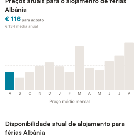
Preços atuais para o alojamento de férias
Albânia
€ 116
para agosto
€ 134
média anual
A
S
O
N
D
J
F
M
A
M
J
J
A
Preço médio mensal
Disponibilidade atual de alojamento para
férias Albânia